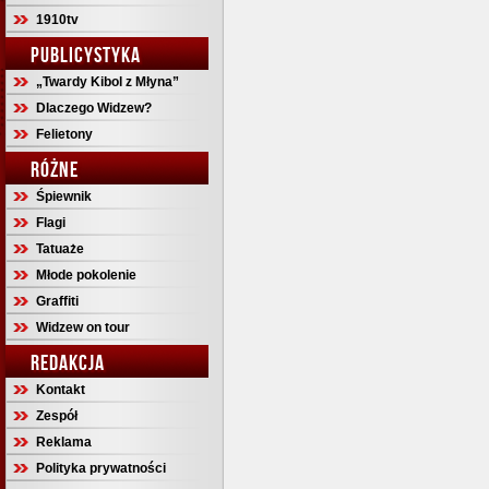
1910tv
PUBLICYSTYKA
„Twardy Kibol z Młyna”
Dlaczego Widzew?
Felietony
RÓŻNE
Śpiewnik
Flagi
Tatuaże
Młode pokolenie
Graffiti
Widzew on tour
REDAKCJA
Kontakt
Zespół
Reklama
Polityka prywatności