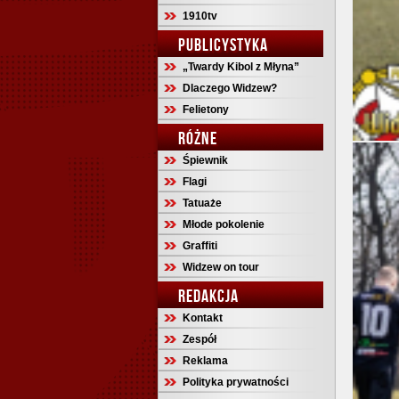
1910tv
PUBLICYSTYKA
„Twardy Kibol z Młyna”
Dlaczego Widzew?
Felietony
RÓŻNE
Śpiewnik
Flagi
Tatuaże
Młode pokolenie
Graffiti
Widzew on tour
REDAKCJA
Kontakt
Zespół
Reklama
Polityka prywatności