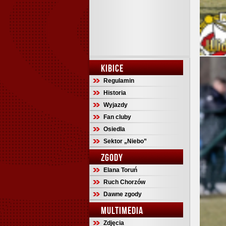
KIBICE
Regulamin
Historia
Wyjazdy
Fan cluby
Osiedla
Sektor „Niebo”
ZGODY
Elana Toruń
Ruch Chorzów
Dawne zgody
MULTIMEDIA
Zdjęcia