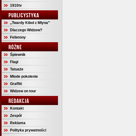
1910tv
PUBLICYSTYKA
„Twardy Kibol z Młyna”
Dlaczego Widzew?
Felietony
RÓŻNE
Śpiewnik
Flagi
Tatuaże
Młode pokolenie
Graffiti
Widzew on tour
REDAKCJA
Kontakt
Zespół
Reklama
Polityka prywatności