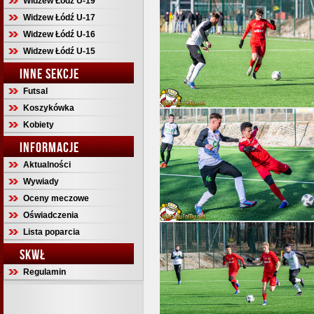
Widzew Łódź U-19
Widzew Łódź U-17
Widzew Łódź U-16
Widzew Łódź U-15
INNE SEKCJE
Futsal
Koszykówka
Kobiety
INFORMACJE
Aktualności
Wywiady
Oceny meczowe
Oświadczenia
Lista poparcia
SKWŁ
Regulamin