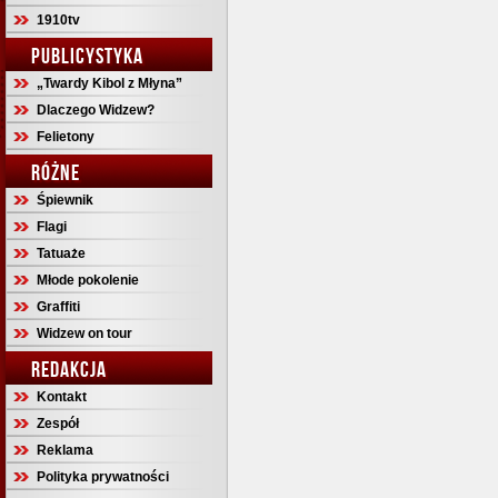
1910tv
PUBLICYSTYKA
„Twardy Kibol z Młyna”
Dlaczego Widzew?
Felietony
RÓŻNE
Śpiewnik
Flagi
Tatuaże
Młode pokolenie
Graffiti
Widzew on tour
REDAKCJA
Kontakt
Zespół
Reklama
Polityka prywatności