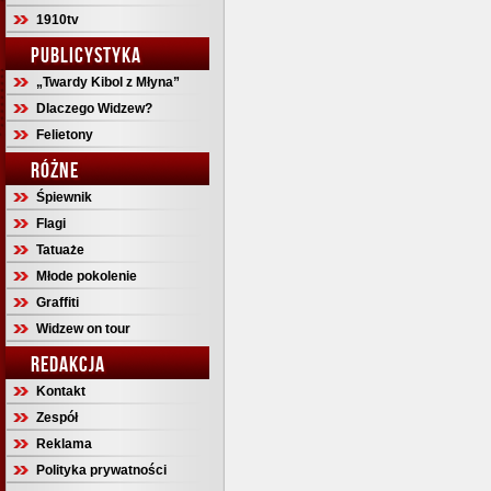
1910tv
PUBLICYSTYKA
„Twardy Kibol z Młyna”
Dlaczego Widzew?
Felietony
RÓŻNE
Śpiewnik
Flagi
Tatuaże
Młode pokolenie
Graffiti
Widzew on tour
REDAKCJA
Kontakt
Zespół
Reklama
Polityka prywatności