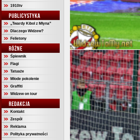
1910tv
PUBLICYSTYKA
„Twardy Kibol z Młyna”
Dlaczego Widzew?
Felietony
RÓŻNE
Śpiewnik
Flagi
Tatuaże
Młode pokolenie
Graffiti
Widzew on tour
REDAKCJA
Kontakt
Zespół
Reklama
Polityka prywatności