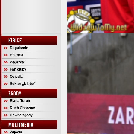
KIBICE
Regulamin
Historia
Wyjazdy
Fan cluby
Osiedla
Sektor „Niebo”
ZGODY
Elana Toruń
Ruch Chorzów
Dawne zgody
MULTIMEDIA
Zdjęcia