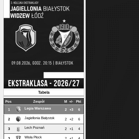
EKSTRAKLASA - 2026/27
Tabela
Pos
Zespół
M
+/-
Pkt
Legia Warszawa
1
2
+3
6
Jagiellonia Białystok
2
2
+2
6
Lech Poznań
3
2
+1
4
Wisła Płock
3
2
+1
4