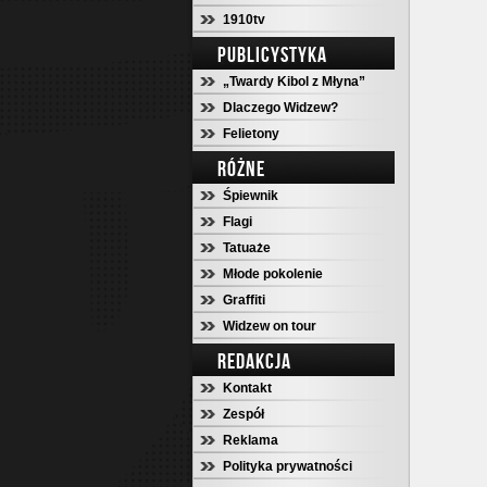
1910tv
PUBLICYSTYKA
„Twardy Kibol z Młyna”
Dlaczego Widzew?
Felietony
RÓŻNE
Śpiewnik
Flagi
Tatuaże
Młode pokolenie
Graffiti
Widzew on tour
REDAKCJA
Kontakt
Zespół
Reklama
Polityka prywatności