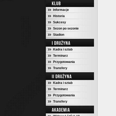
KLUB
Informacje
Historia
Sukcesy
Sezon po sezonie
Stadion
I DRUŻYNA
Kadra i sztab
Terminarz
Przygotowania
Transfery
II DRUŻYNA
Kadra i sztab
Terminarz
Przygotowania
Transfery
AKADEMIA