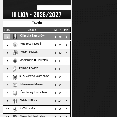
III LIGA - 2026/2027
Tabela
Pos
Zespół
M
+/-
Pkt
Olimpia Zambrów
1
1
+5
3
Widzew II Łódź
2
1
+4
3
Wigry Suwałki
3
1
+2
3
Jagiellonia II Białystok
4
1
+1
3
Pelikan Łowicz
4
1
+1
3
KTS Weszło Warszawa
6
1
+1
3
Mławianka Mława
6
1
+1
3
Świt Nowy Dwór Maz.
6
1
+1
3
Wisła II Płock
6
1
+1
3
ŁKS Łomża
10
1
-1
0
Mazovia Mińsk Maz.