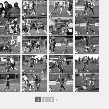
1
2
3
►