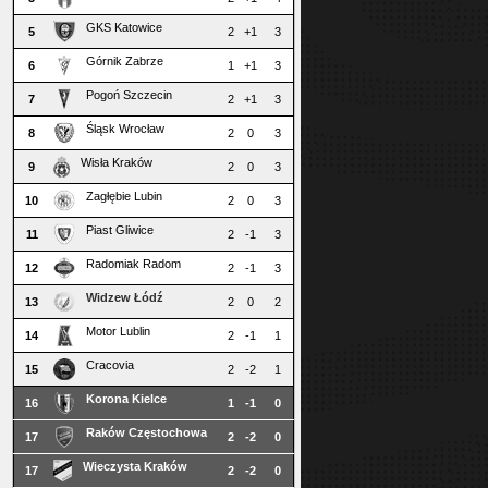
GKS Katowice
5
2
+1
3
Górnik Zabrze
6
1
+1
3
Pogoń Szczecin
7
2
+1
3
Śląsk Wrocław
8
2
0
3
Wisła Kraków
9
2
0
3
Zagłębie Lubin
10
2
0
3
Piast Gliwice
11
2
-1
3
Radomiak Radom
12
2
-1
3
Widzew Łódź
13
2
0
2
Motor Lublin
14
2
-1
1
Cracovia
15
2
-2
1
Korona Kielce
16
1
-1
0
Raków Częstochowa
17
2
-2
0
Wieczysta Kraków
17
2
-2
0