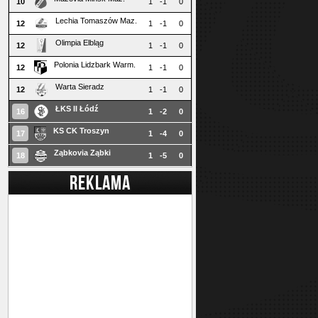
10
1
-1
0
Lechia Tomaszów Maz.
12
1
-1
0
Olimpia Elbląg
12
1
-1
0
Polonia Lidzbark Warm.
12
1
-1
0
Warta Sieradz
12
1
-1
0
ŁKS II Łódź
16
1
-2
0
KS CK Troszyn
17
1
-4
0
Ząbkovia Ząbki
18
1
-5
0
REKLAMA