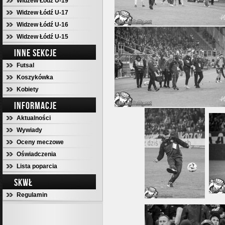
Widzew Łódź U-19
Widzew Łódź U-17
Widzew Łódź U-16
Widzew Łódź U-15
INNE SEKCJE
Futsal
Koszykówka
Kobiety
INFORMACJE
Aktualności
Wywiady
Oceny meczowe
Oświadczenia
Lista poparcia
SKWŁ
Regulamin