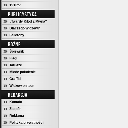
1910tv
PUBLICYSTYKA
„Twardy Kibol z Młyna”
Dlaczego Widzew?
Felietony
RÓŻNE
Śpiewnik
Flagi
Tatuaże
Młode pokolenie
Graffiti
Widzew on tour
REDAKCJA
Kontakt
Zespół
Reklama
Polityka prywatności