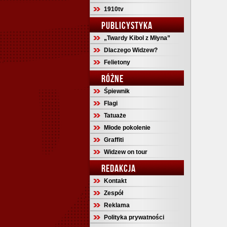
1910tv
PUBLICYSTYKA
„Twardy Kibol z Młyna”
Dlaczego Widzew?
Felietony
RÓŻNE
Śpiewnik
Flagi
Tatuaże
Młode pokolenie
Graffiti
Widzew on tour
REDAKCJA
Kontakt
Zespół
Reklama
Polityka prywatności