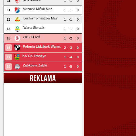
11
1
-1
0
Mazovia Mińsk Maz.
11
1
-1
0
Lechia Tomaszów Maz.
13
1
-1
0
Warta Sieradz
13
1
-1
0
ŁKS II Łódź
15
1
-2
0
Polonia Lidzbark Warm.
16
2
-3
0
KS CK Troszyn
17
1
-4
0
Ząbkovia Ząbki
18
1
-5
0
REKLAMA