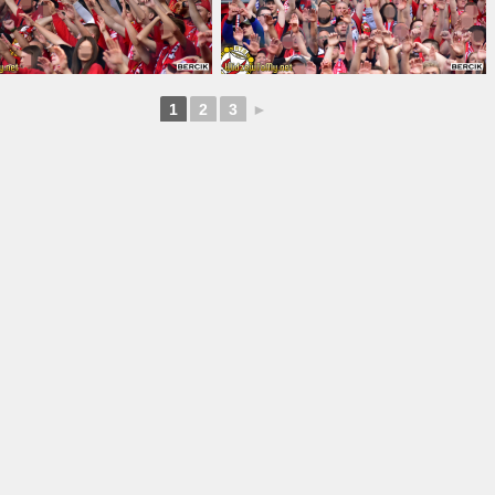
1
2
3
►