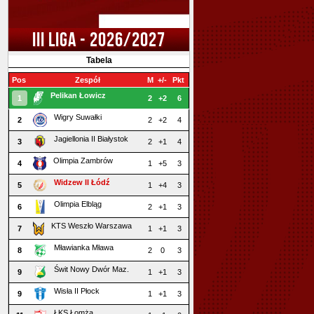
III LIGA - 2026/2027
Tabela
Pos
Zespół
M
+/-
Pkt
Pelikan Łowicz
1
2
+2
6
Wigry Suwałki
2
2
+2
4
Jagiellonia II Białystok
3
2
+1
4
Olimpia Zambrów
4
1
+5
3
Widzew II Łódź
5
1
+4
3
Olimpia Elbląg
6
2
+1
3
KTS Weszło Warszawa
7
1
+1
3
Mławianka Mława
8
2
0
3
Świt Nowy Dwór Maz.
9
1
+1
3
Wisła II Płock
9
1
+1
3
ŁKS Łomża