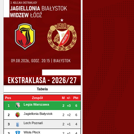
EKSTRAKLASA - 2026/27
Tabela
Pos
Zespół
M
+/-
Pkt
Legia Warszawa
1
2
+3
6
Jagiellonia Białystok
2
2
+2
6
Lech Poznań
3
2
+1
4
Wisła Płock
3
2
+1
4