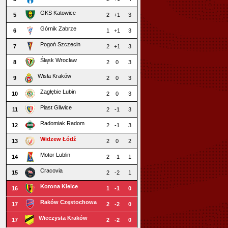
GKS Katowice
5
2
+1
3
Górnik Zabrze
6
1
+1
3
Pogoń Szczecin
7
2
+1
3
Śląsk Wrocław
8
2
0
3
Wisła Kraków
9
2
0
3
Zagłębie Lubin
10
2
0
3
Piast Gliwice
11
2
-1
3
Radomiak Radom
12
2
-1
3
Widzew Łódź
13
2
0
2
Motor Lublin
14
2
-1
1
Cracovia
15
2
-2
1
Korona Kielce
16
1
-1
0
Raków Częstochowa
17
2
-2
0
Wieczysta Kraków
17
2
-2
0