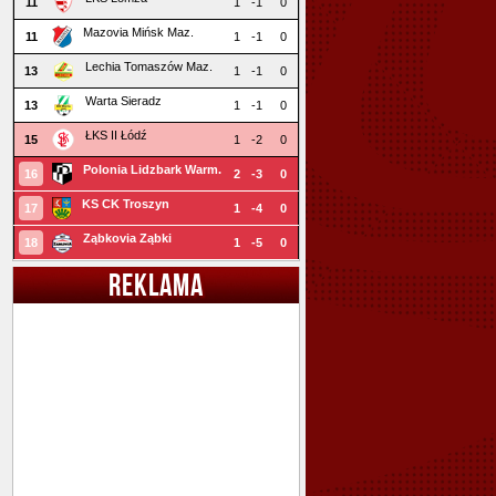
11
1
-1
0
Mazovia Mińsk Maz.
11
1
-1
0
Lechia Tomaszów Maz.
13
1
-1
0
Warta Sieradz
13
1
-1
0
ŁKS II Łódź
15
1
-2
0
Polonia Lidzbark Warm.
16
2
-3
0
KS CK Troszyn
17
1
-4
0
Ząbkovia Ząbki
18
1
-5
0
REKLAMA