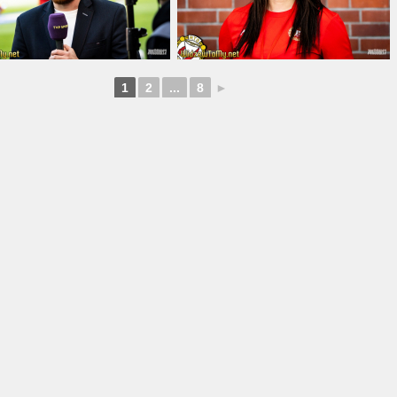
1
2
...
8
►