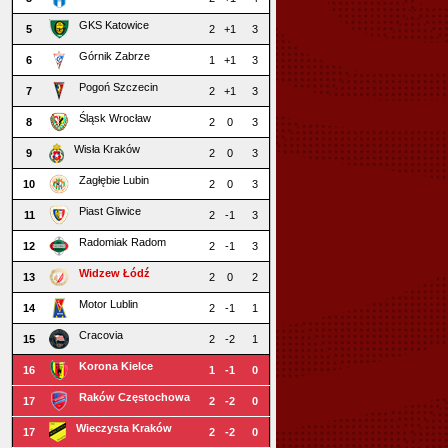
GKS Katowice
5
2
+1
3
Górnik Zabrze
6
1
+1
3
Pogoń Szczecin
7
2
+1
3
Śląsk Wrocław
8
2
0
3
Wisła Kraków
9
2
0
3
Zagłębie Lubin
10
2
0
3
Piast Gliwice
11
2
-1
3
Radomiak Radom
12
2
-1
3
Widzew Łódź
13
2
0
2
Motor Lublin
14
2
-1
1
Cracovia
15
2
-2
1
Korona Kielce
16
1
-1
0
Raków Częstochowa
17
2
-2
0
Wieczysta Kraków
17
2
-2
0