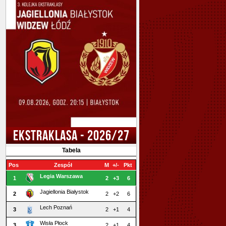
EKSTRAKLASA - 2026/27
Tabela
Pos
Zespół
M
+/-
Pkt
Legia Warszawa
1
2
+3
6
Jagiellonia Białystok
2
2
+2
6
Lech Poznań
3
2
+1
4
Wisła Płock
3
2
+1
4