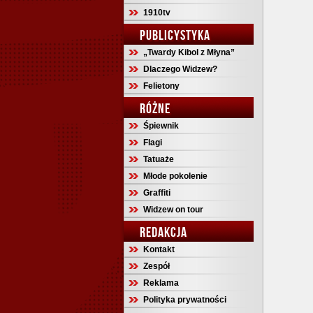
1910tv
PUBLICYSTYKA
„Twardy Kibol z Młyna”
Dlaczego Widzew?
Felietony
RÓŻNE
Śpiewnik
Flagi
Tatuaże
Młode pokolenie
Graffiti
Widzew on tour
REDAKCJA
Kontakt
Zespół
Reklama
Polityka prywatności