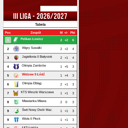
III LIGA - 2026/2027
Tabela
Pos
Zespół
M
+/-
Pkt
Pelikan Łowicz
1
2
+2
6
Wigry Suwałki
2
2
+2
4
Jagiellonia II Białystok
3
2
+1
4
Olimpia Zambrów
4
1
+5
3
Widzew II Łódź
5
1
+4
3
Olimpia Elbląg
6
2
+1
3
KTS Weszło Warszawa
7
1
+1
3
Mławianka Mława
8
2
0
3
Świt Nowy Dwór Maz.
9
1
+1
3
Wisła II Płock
9
1
+1
3
ŁKS Łomża