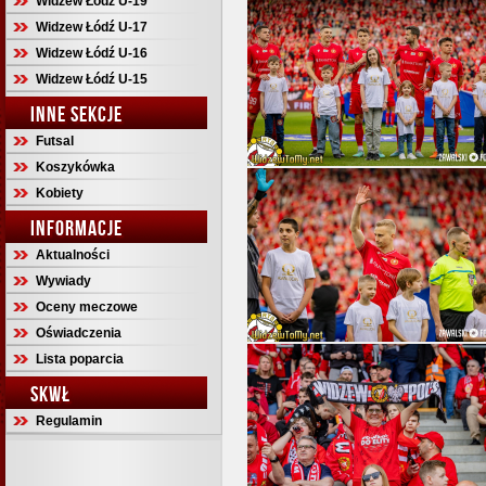
Widzew Łódź U-19
Widzew Łódź U-17
Widzew Łódź U-16
Widzew Łódź U-15
INNE SEKCJE
Futsal
Koszykówka
Kobiety
INFORMACJE
Aktualności
Wywiady
Oceny meczowe
Oświadczenia
Lista poparcia
SKWŁ
Regulamin