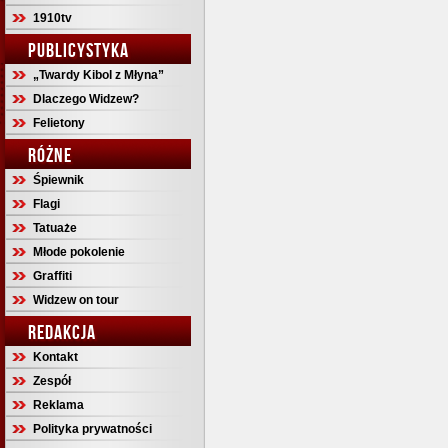
1910tv
PUBLICYSTYKA
„Twardy Kibol z Młyna”
Dlaczego Widzew?
Felietony
RÓŻNE
Śpiewnik
Flagi
Tatuaże
Młode pokolenie
Graffiti
Widzew on tour
REDAKCJA
Kontakt
Zespół
Reklama
Polityka prywatności