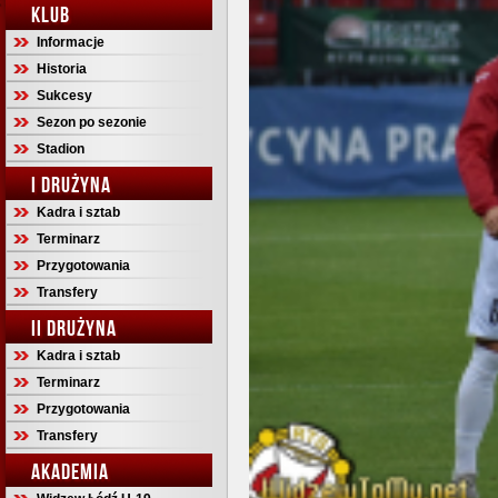
KLUB
Informacje
Historia
Sukcesy
Sezon po sezonie
Stadion
I DRUŻYNA
Kadra i sztab
Terminarz
Przygotowania
Transfery
II DRUŻYNA
Kadra i sztab
Terminarz
Przygotowania
Transfery
AKADEMIA