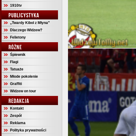
1910tv
PUBLICYSTYKA
„Twardy Kibol z Młyna”
Dlaczego Widzew?
Felietony
RÓŻNE
Śpiewnik
Flagi
Tatuaże
Młode pokolenie
Graffiti
Widzew on tour
REDAKCJA
Kontakt
Zespół
Reklama
Polityka prywatności