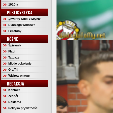
1910tv
PUBLICYSTYKA
„Twardy Kibol z Młyna”
Dlaczego Widzew?
Felietony
RÓŻNE
Śpiewnik
Flagi
Tatuaże
Młode pokolenie
Graffiti
Widzew on tour
REDAKCJA
Kontakt
Zespół
Reklama
Polityka prywatności