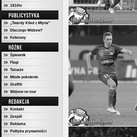
1910tv
PUBLICYSTYKA
„Twardy Kibol z Młyna”
Dlaczego Widzew?
Felietony
RÓŻNE
Śpiewnik
Flagi
Tatuaże
Młode pokolenie
Graffiti
Widzew on tour
REDAKCJA
Kontakt
Zespół
Reklama
Polityka prywatności