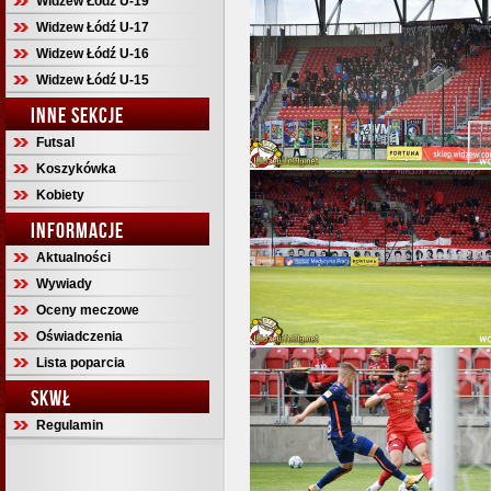
Widzew Łódź U-19
Widzew Łódź U-17
Widzew Łódź U-16
Widzew Łódź U-15
INNE SEKCJE
Futsal
Koszykówka
Kobiety
INFORMACJE
Aktualności
Wywiady
Oceny meczowe
Oświadczenia
Lista poparcia
SKWŁ
Regulamin