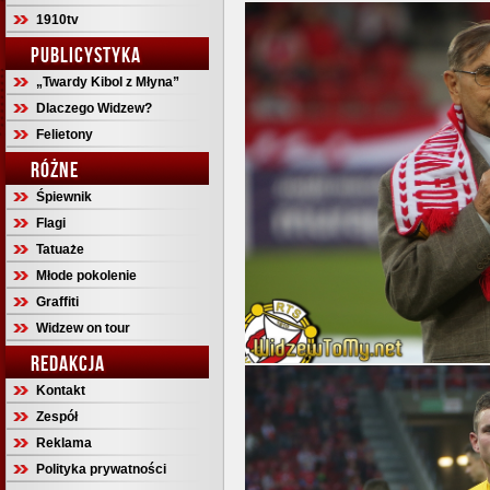
1910tv
PUBLICYSTYKA
„Twardy Kibol z Młyna”
Dlaczego Widzew?
Felietony
RÓŻNE
Śpiewnik
Flagi
Tatuaże
Młode pokolenie
Graffiti
Widzew on tour
REDAKCJA
Kontakt
Zespół
Reklama
Polityka prywatności