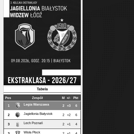
EKSTRAKLASA - 2026/27
Tabela
Pos
Zespół
M
+/-
Pkt
Legia Warszawa
1
2
+3
6
Jagiellonia Białystok
2
2
+2
6
Lech Poznań
3
2
+1
4
Wisła Płock
3
2
+1
4