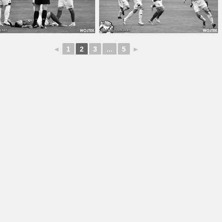
◄
1
2
3
...
5
►