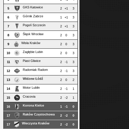
GKS Katowice
5
2
+1
3
Górnik Zabrze
6
1
+1
3
Pogoń Szczecin
7
2
+1
3
Śląsk Wrocław
8
2
0
3
Wisła Kraków
9
2
0
3
Zagłębie Lubin
10
2
0
3
Piast Gliwice
11
2
-1
3
Radomiak Radom
12
2
-1
3
Widzew Łódź
13
2
0
2
Motor Lublin
14
2
-1
1
Cracovia
15
2
-2
1
Korona Kielce
16
1
-1
0
Raków Częstochowa
17
2
-2
0
Wieczysta Kraków
17
2
-2
0