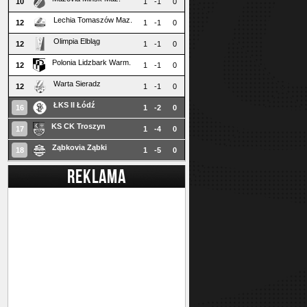
10
1
-1
0
Lechia Tomaszów Maz.
12
1
-1
0
Olimpia Elbląg
12
1
-1
0
Polonia Lidzbark Warm.
12
1
-1
0
Warta Sieradz
12
1
-1
0
ŁKS II Łódź
16
1
-2
0
KS CK Troszyn
17
1
-4
0
Ząbkovia Ząbki
18
1
-5
0
REKLAMA