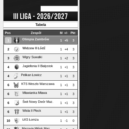
III LIGA - 2026/2027
Tabela
Pos
Zespół
M
+/-
Pkt
Olimpia Zambrów
1
1
+5
3
Widzew II Łódź
2
1
+4
3
Wigry Suwałki
3
1
+2
3
Jagiellonia II Białystok
4
1
+1
3
Pelikan Łowicz
4
1
+1
3
KTS Weszło Warszawa
6
1
+1
3
Mławianka Mława
6
1
+1
3
Świt Nowy Dwór Maz.
6
1
+1
3
Wisła II Płock
6
1
+1
3
ŁKS Łomża
10
1
-1
0
Mazovia Mińsk Maz.