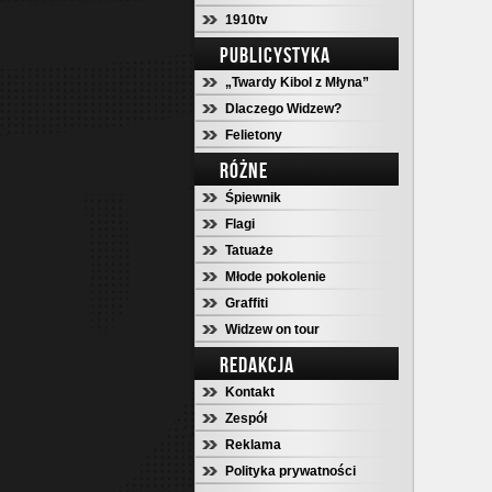
1910tv
PUBLICYSTYKA
„Twardy Kibol z Młyna”
Dlaczego Widzew?
Felietony
RÓŻNE
Śpiewnik
Flagi
Tatuaże
Młode pokolenie
Graffiti
Widzew on tour
REDAKCJA
Kontakt
Zespół
Reklama
Polityka prywatności