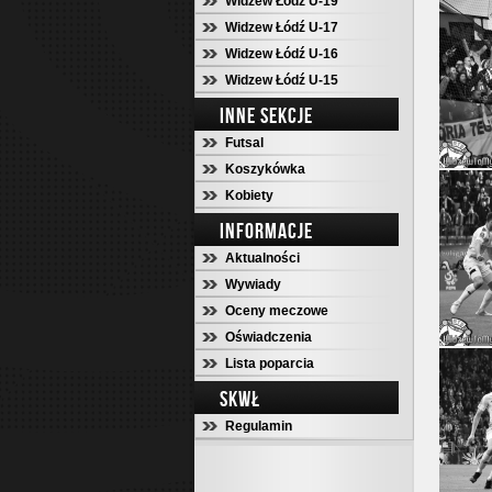
Widzew Łódź U-19
Widzew Łódź U-17
Widzew Łódź U-16
Widzew Łódź U-15
INNE SEKCJE
Futsal
Koszykówka
Kobiety
INFORMACJE
Aktualności
Wywiady
Oceny meczowe
Oświadczenia
Lista poparcia
SKWŁ
Regulamin