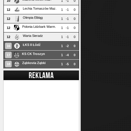
10
1
-1
0
Lechia Tomaszów Maz.
12
1
-1
0
Olimpia Elbląg
12
1
-1
0
Polonia Lidzbark Warm.
12
1
-1
0
Warta Sieradz
12
1
-1
0
ŁKS II Łódź
16
1
-2
0
KS CK Troszyn
17
1
-4
0
Ząbkovia Ząbki
18
1
-5
0
REKLAMA