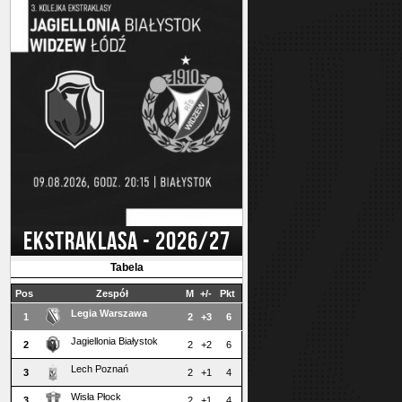
EKSTRAKLASA - 2026/27
Tabela
Pos
Zespół
M
+/-
Pkt
Legia Warszawa
1
2
+3
6
Jagiellonia Białystok
2
2
+2
6
Lech Poznań
3
2
+1
4
Wisła Płock
3
2
+1
4