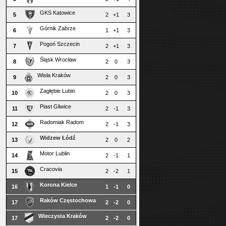
GKS Katowice
5
2
+1
3
Górnik Zabrze
6
1
+1
3
Pogoń Szczecin
7
2
+1
3
Śląsk Wrocław
8
2
0
3
Wisła Kraków
9
2
0
3
Zagłębie Lubin
10
2
0
3
Piast Gliwice
11
2
-1
3
Radomiak Radom
12
2
-1
3
Widzew Łódź
13
2
0
2
Motor Lublin
14
2
-1
1
Cracovia
15
2
-2
1
Korona Kielce
16
1
-1
0
Raków Częstochowa
17
2
-2
0
Wieczysta Kraków
17
2
-2
0