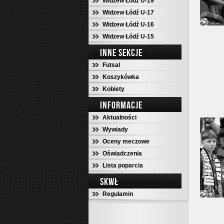
Widzew Łódź U-19
Widzew Łódź U-17
Widzew Łódź U-16
Widzew Łódź U-15
INNE SEKCJE
Futsal
Koszykówka
Kobiety
INFORMACJE
Aktualności
Wywiady
Oceny meczowe
Oświadczenia
Lista poparcia
SKWŁ
Regulamin