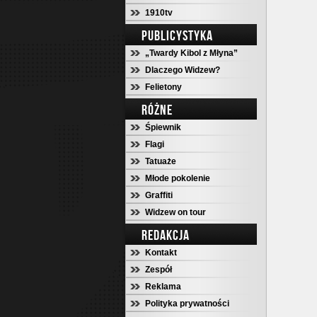
1910tv
PUBLICYSTYKA
„Twardy Kibol z Młyna”
Dlaczego Widzew?
Felietony
RÓŻNE
Śpiewnik
Flagi
Tatuaże
Młode pokolenie
Graffiti
Widzew on tour
REDAKCJA
Kontakt
Zespół
Reklama
Polityka prywatności