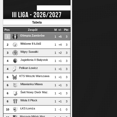
III LIGA - 2026/2027
Tabela
Pos
Zespół
M
+/-
Pkt
Olimpia Zambrów
1
1
+5
3
Widzew II Łódź
2
1
+4
3
Wigry Suwałki
3
1
+2
3
Jagiellonia II Białystok
4
1
+1
3
Pelikan Łowicz
4
1
+1
3
KTS Weszło Warszawa
6
1
+1
3
Mławianka Mława
6
1
+1
3
Świt Nowy Dwór Maz.
6
1
+1
3
Wisła II Płock
6
1
+1
3
ŁKS Łomża
10
1
-1
0
Mazovia Mińsk Maz.