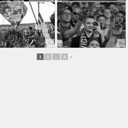
1
2
...
5
►