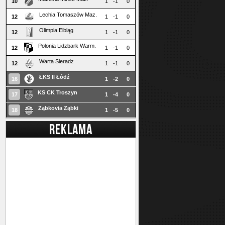
10
1
-1
0
Lechia Tomaszów Maz.
12
1
-1
0
Olimpia Elbląg
12
1
-1
0
Polonia Lidzbark Warm.
12
1
-1
0
Warta Sieradz
12
1
-1
0
ŁKS II Łódź
16
1
-2
0
KS CK Troszyn
17
1
-4
0
Ząbkovia Ząbki
18
1
-5
0
REKLAMA