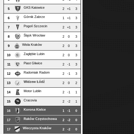
GKS Katowice
5
2
+1
3
Górnik Zabrze
6
1
+1
3
Pogoń Szczecin
7
2
+1
3
Śląsk Wrocław
8
2
0
3
Wisła Kraków
9
2
0
3
Zagłębie Lubin
10
2
0
3
Piast Gliwice
11
2
-1
3
Radomiak Radom
12
2
-1
3
Widzew Łódź
13
2
0
2
Motor Lublin
14
2
-1
1
Cracovia
15
2
-2
1
Korona Kielce
16
1
-1
0
Raków Częstochowa
17
2
-2
0
Wieczysta Kraków
17
2
-2
0