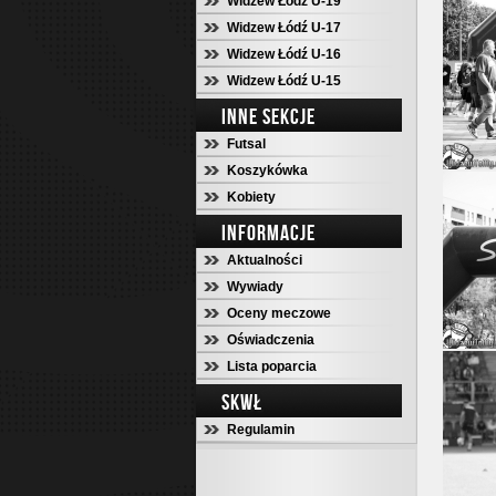
Widzew Łódź U-19
Widzew Łódź U-17
Widzew Łódź U-16
Widzew Łódź U-15
INNE SEKCJE
Futsal
Koszykówka
Kobiety
INFORMACJE
Aktualności
Wywiady
Oceny meczowe
Oświadczenia
Lista poparcia
SKWŁ
Regulamin