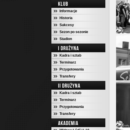
KLUB
Informacje
Historia
Sukcesy
Sezon po sezonie
Stadion
I DRUŻYNA
Kadra i sztab
Terminarz
Przygotowania
Transfery
II DRUŻYNA
Kadra i sztab
Terminarz
Przygotowania
Transfery
AKADEMIA