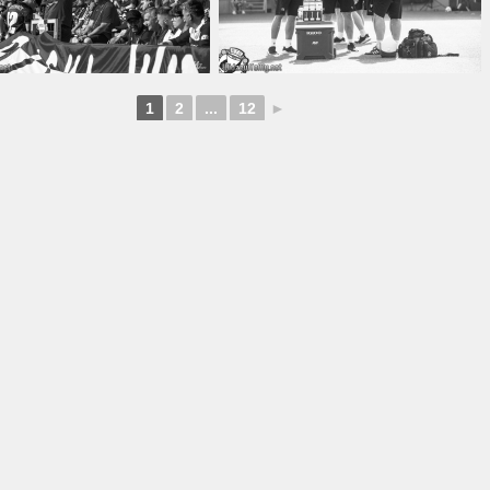
1
2
...
12
►