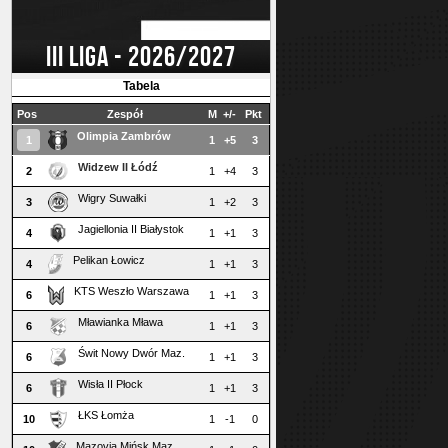
III LIGA - 2026/2027
Tabela
Pos
Zespół
M
+/-
Pkt
Olimpia Zambrów
1
1
+5
3
Widzew II Łódź
2
1
+4
3
Wigry Suwałki
3
1
+2
3
Jagiellonia II Białystok
4
1
+1
3
Pelikan Łowicz
4
1
+1
3
KTS Weszło Warszawa
6
1
+1
3
Mławianka Mława
6
1
+1
3
Świt Nowy Dwór Maz.
6
1
+1
3
Wisła II Płock
6
1
+1
3
ŁKS Łomża
10
1
-1
0
Mazovia Mińsk Maz.