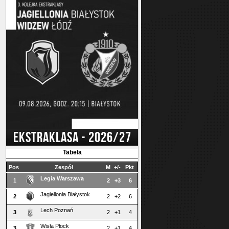
EKSTRAKLASA - 2026/27
Tabela
Pos
Zespół
M
+/-
Pkt
Legia Warszawa
1
2
+3
6
Jagiellonia Białystok
2
2
+2
6
Lech Poznań
3
2
+1
4
Wisła Płock
3
2
+1
4