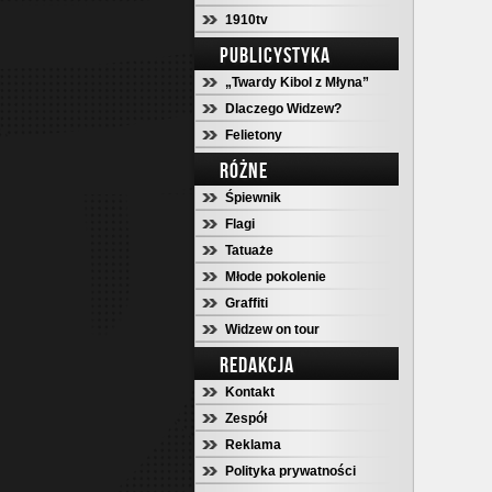
1910tv
PUBLICYSTYKA
„Twardy Kibol z Młyna”
Dlaczego Widzew?
Felietony
RÓŻNE
Śpiewnik
Flagi
Tatuaże
Młode pokolenie
Graffiti
Widzew on tour
REDAKCJA
Kontakt
Zespół
Reklama
Polityka prywatności