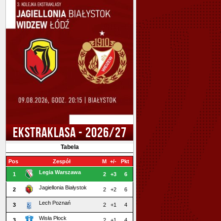
EKSTRAKLASA - 2026/27
Tabela
Pos
Zespół
M
+/-
Pkt
Legia Warszawa
1
2
+3
6
Jagiellonia Białystok
2
2
+2
6
Lech Poznań
3
2
+1
4
Wisła Płock
3
2
+1
4