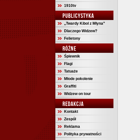
1910tv
PUBLICYSTYKA
„Twardy Kibol z Młyna”
Dlaczego Widzew?
Felietony
RÓŻNE
Śpiewnik
Flagi
Tatuaże
Młode pokolenie
Graffiti
Widzew on tour
REDAKCJA
Kontakt
Zespół
Reklama
Polityka prywatności