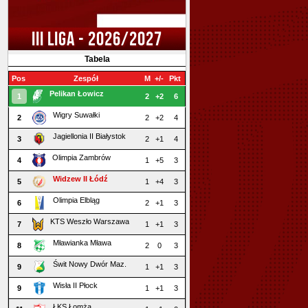
III LIGA - 2026/2027
Tabela
Pos
Zespół
M
+/-
Pkt
Pelikan Łowicz
1
2
+2
6
Wigry Suwałki
2
2
+2
4
Jagiellonia II Białystok
3
2
+1
4
Olimpia Zambrów
4
1
+5
3
Widzew II Łódź
5
1
+4
3
Olimpia Elbląg
6
2
+1
3
KTS Weszło Warszawa
7
1
+1
3
Mławianka Mława
8
2
0
3
Świt Nowy Dwór Maz.
9
1
+1
3
Wisła II Płock
9
1
+1
3
ŁKS Łomża