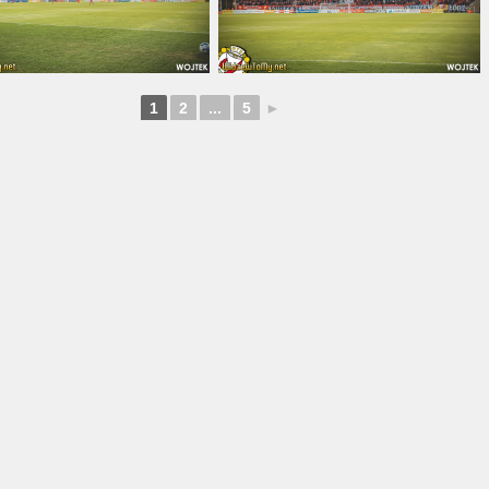
1
2
...
5
►