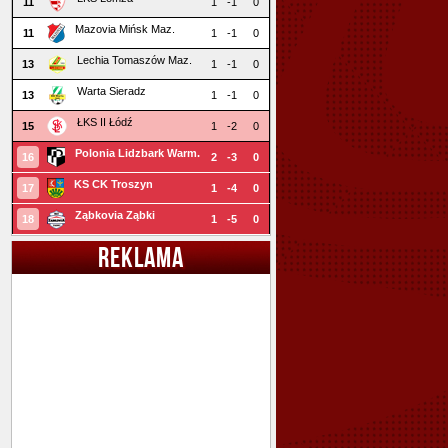
11
1
-1
0
Mazovia Mińsk Maz.
11
1
-1
0
Lechia Tomaszów Maz.
13
1
-1
0
Warta Sieradz
13
1
-1
0
ŁKS II Łódź
15
1
-2
0
Polonia Lidzbark Warm.
16
2
-3
0
KS CK Troszyn
17
1
-4
0
Ząbkovia Ząbki
18
1
-5
0
REKLAMA