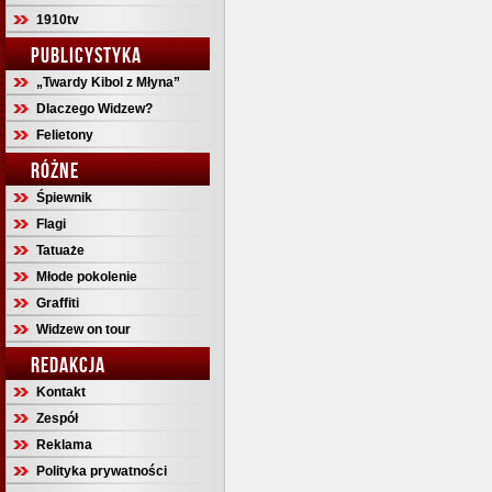
1910tv
PUBLICYSTYKA
„Twardy Kibol z Młyna”
Dlaczego Widzew?
Felietony
RÓŻNE
Śpiewnik
Flagi
Tatuaże
Młode pokolenie
Graffiti
Widzew on tour
REDAKCJA
Kontakt
Zespół
Reklama
Polityka prywatności