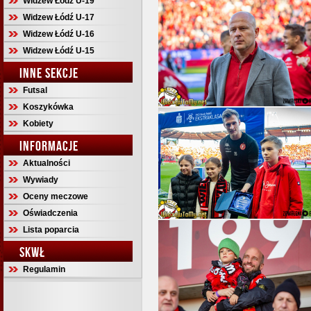
Widzew Łódź U-19
Widzew Łódź U-17
Widzew Łódź U-16
Widzew Łódź U-15
INNE SEKCJE
Futsal
Koszykówka
Kobiety
INFORMACJE
Aktualności
Wywiady
Oceny meczowe
Oświadczenia
Lista poparcia
SKWŁ
Regulamin