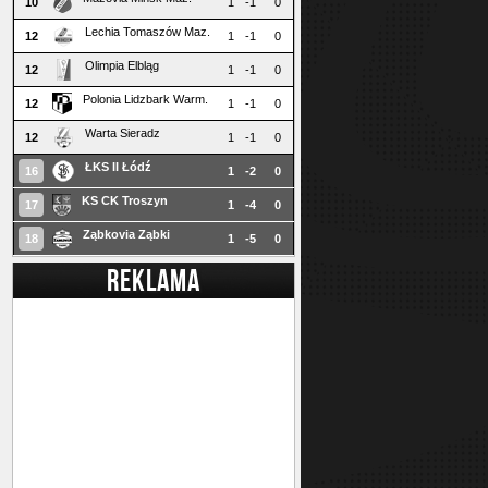
10
1
-1
0
Lechia Tomaszów Maz.
12
1
-1
0
Olimpia Elbląg
12
1
-1
0
Polonia Lidzbark Warm.
12
1
-1
0
Warta Sieradz
12
1
-1
0
ŁKS II Łódź
16
1
-2
0
KS CK Troszyn
17
1
-4
0
Ząbkovia Ząbki
18
1
-5
0
REKLAMA