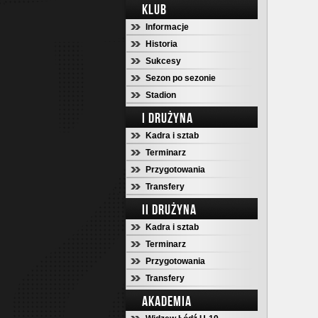
KLUB
Informacje
Historia
Sukcesy
Sezon po sezonie
Stadion
I DRUŻYNA
Kadra i sztab
Terminarz
Przygotowania
Transfery
II DRUŻYNA
Kadra i sztab
Terminarz
Przygotowania
Transfery
AKADEMIA