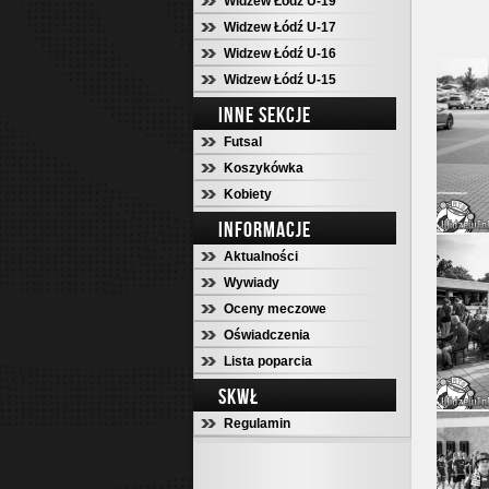
Widzew Łódź U-19
Widzew Łódź U-17
Widzew Łódź U-16
Widzew Łódź U-15
INNE SEKCJE
Futsal
Koszykówka
Kobiety
INFORMACJE
Aktualności
Wywiady
Oceny meczowe
Oświadczenia
Lista poparcia
SKWŁ
Regulamin