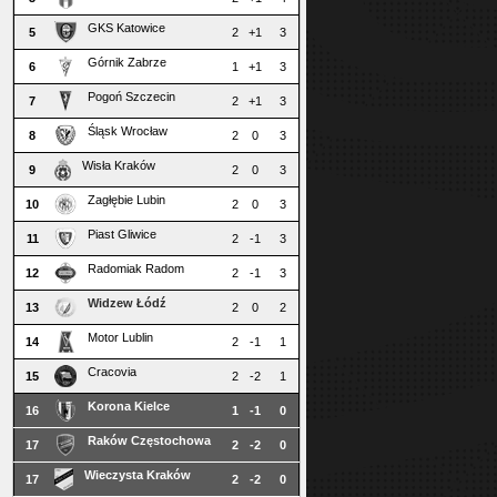
GKS Katowice
5
2
+1
3
Górnik Zabrze
6
1
+1
3
Pogoń Szczecin
7
2
+1
3
Śląsk Wrocław
8
2
0
3
Wisła Kraków
9
2
0
3
Zagłębie Lubin
10
2
0
3
Piast Gliwice
11
2
-1
3
Radomiak Radom
12
2
-1
3
Widzew Łódź
13
2
0
2
Motor Lublin
14
2
-1
1
Cracovia
15
2
-2
1
Korona Kielce
16
1
-1
0
Raków Częstochowa
17
2
-2
0
Wieczysta Kraków
17
2
-2
0