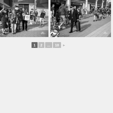
1
2
...
10
►