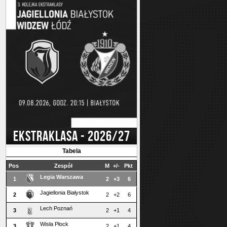
EKSTRAKLASA - 2026/27
Tabela
Pos
Zespół
M
+/-
Pkt
Legia Warszawa
1
2
+3
6
Jagiellonia Białystok
2
2
+2
6
Lech Poznań
3
2
+1
4
Wisła Płock
3
2
+1
4