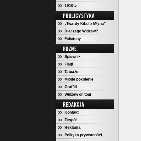
1910tv
PUBLICYSTYKA
„Twardy Kibol z Młyna”
Dlaczego Widzew?
Felietony
RÓŻNE
Śpiewnik
Flagi
Tatuaże
Młode pokolenie
Graffiti
Widzew on tour
REDAKCJA
Kontakt
Zespół
Reklama
Polityka prywatności