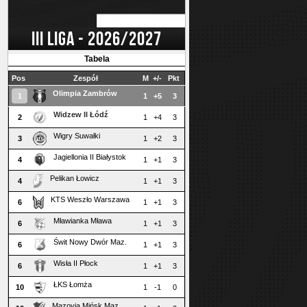
III LIGA - 2026/2027
Tabela
Pos
Zespół
M
+/-
Pkt
Olimpia Zambrów
1
1
+5
3
Widzew II Łódź
2
1
+4
3
Wigry Suwałki
3
1
+2
3
Jagiellonia II Białystok
4
1
+1
3
Pelikan Łowicz
4
1
+1
3
KTS Weszło Warszawa
6
1
+1
3
Mławianka Mława
6
1
+1
3
Świt Nowy Dwór Maz.
6
1
+1
3
Wisła II Płock
6
1
+1
3
ŁKS Łomża
10
1
-1
0
Mazovia Mińsk Maz.