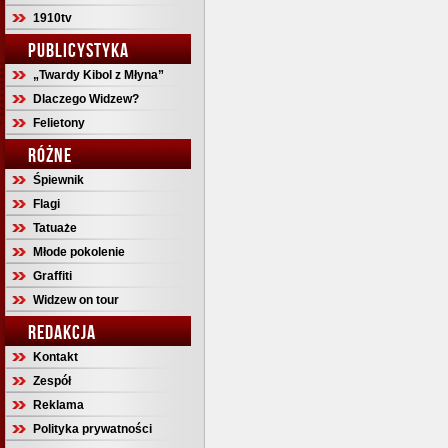
1910tv
PUBLICYSTYKA
„Twardy Kibol z Młyna”
Dlaczego Widzew?
Felietony
RÓŻNE
Śpiewnik
Flagi
Tatuaże
Młode pokolenie
Graffiti
Widzew on tour
REDAKCJA
Kontakt
Zespół
Reklama
Polityka prywatności