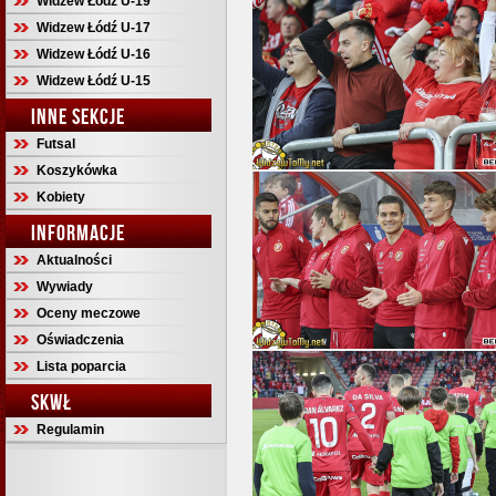
Widzew Łódź U-19
Widzew Łódź U-17
Widzew Łódź U-16
Widzew Łódź U-15
INNE SEKCJE
Futsal
Koszykówka
Kobiety
INFORMACJE
Aktualności
Wywiady
Oceny meczowe
Oświadczenia
Lista poparcia
SKWŁ
Regulamin