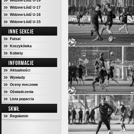
Widzew Łódź U-19
Widzew Łódź U-17
Widzew Łódź U-16
Widzew Łódź U-15
INNE SEKCJE
Futsal
Koszykówka
Kobiety
INFORMACJE
Aktualności
Wywiady
Oceny meczowe
Oświadczenia
Lista poparcia
SKWŁ
Regulamin