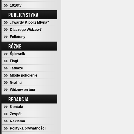
1910tv
PUBLICYSTYKA
„Twardy Kibol z Młyna”
Dlaczego Widzew?
Felietony
RÓŻNE
Śpiewnik
Flagi
Tatuaże
Młode pokolenie
Graffiti
Widzew on tour
REDAKCJA
Kontakt
Zespół
Reklama
Polityka prywatności