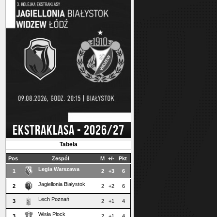
EKSTRAKLASA - 2026/27
Tabela
Pos
Zespół
M
+/-
Pkt
Legia Warszawa
1
2
+3
6
Jagiellonia Białystok
2
2
+2
6
Lech Poznań
3
2
+1
4
Wisła Płock
3
2
+1
4