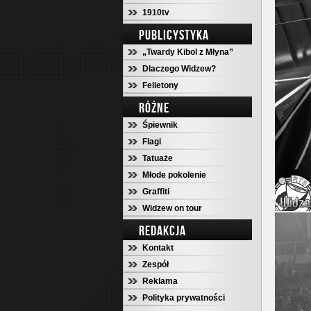
1910tv
PUBLICYSTYKA
„Twardy Kibol z Młyna”
Dlaczego Widzew?
Felietony
RÓŻNE
Śpiewnik
Flagi
Tatuaże
Młode pokolenie
Graffiti
Widzew on tour
REDAKCJA
Kontakt
Zespół
Reklama
Polityka prywatności