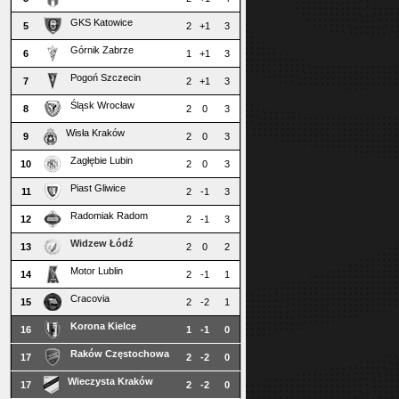
GKS Katowice
5
2
+1
3
Górnik Zabrze
6
1
+1
3
Pogoń Szczecin
7
2
+1
3
Śląsk Wrocław
8
2
0
3
Wisła Kraków
9
2
0
3
Zagłębie Lubin
10
2
0
3
Piast Gliwice
11
2
-1
3
Radomiak Radom
12
2
-1
3
Widzew Łódź
13
2
0
2
Motor Lublin
14
2
-1
1
Cracovia
15
2
-2
1
Korona Kielce
16
1
-1
0
Raków Częstochowa
17
2
-2
0
Wieczysta Kraków
17
2
-2
0