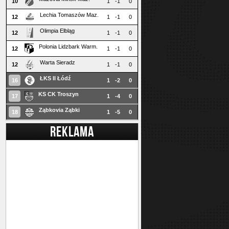
10
1
-1
0
Lechia Tomaszów Maz.
12
1
-1
0
Olimpia Elbląg
12
1
-1
0
Polonia Lidzbark Warm.
12
1
-1
0
Warta Sieradz
12
1
-1
0
ŁKS II Łódź
16
1
-2
0
KS CK Troszyn
17
1
-4
0
Ząbkovia Ząbki
18
1
-5
0
REKLAMA