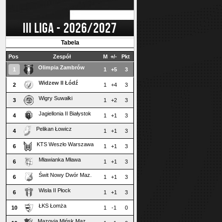
III LIGA - 2026/2027
Tabela
Pos
Zespół
M
+/-
Pkt
Olimpia Zambrów
1
1
+5
3
Widzew II Łódź
2
1
+4
3
Wigry Suwałki
3
1
+2
3
Jagiellonia II Białystok
4
1
+1
3
Pelikan Łowicz
4
1
+1
3
KTS Weszło Warszawa
6
1
+1
3
Mławianka Mława
6
1
+1
3
Świt Nowy Dwór Maz.
6
1
+1
3
Wisła II Płock
6
1
+1
3
ŁKS Łomża
10
1
-1
0
Mazovia Mińsk Maz.