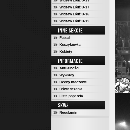
Widzew Łódź U-19
Widzew Łódź U-17
Widzew Łódź U-16
Widzew Łódź U-15
INNE SEKCJE
Futsal
Koszykówka
Kobiety
INFORMACJE
Aktualności
Wywiady
Oceny meczowe
Oświadczenia
Lista poparcia
SKWŁ
Regulamin