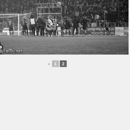
◄
1
2