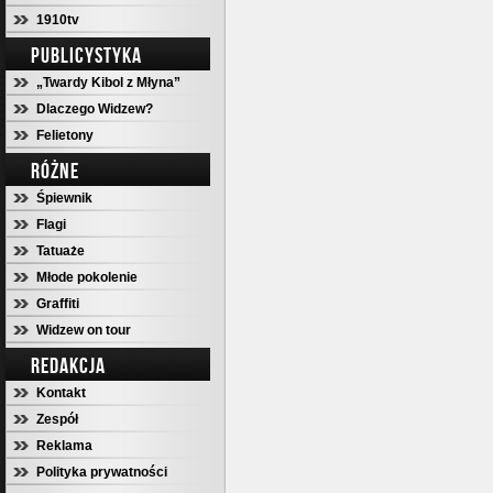
1910tv
PUBLICYSTYKA
„Twardy Kibol z Młyna”
Dlaczego Widzew?
Felietony
RÓŻNE
Śpiewnik
Flagi
Tatuaże
Młode pokolenie
Graffiti
Widzew on tour
REDAKCJA
Kontakt
Zespół
Reklama
Polityka prywatności