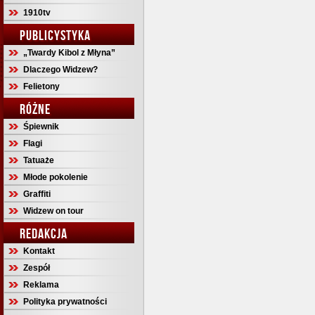
1910tv
PUBLICYSTYKA
„Twardy Kibol z Młyna”
Dlaczego Widzew?
Felietony
RÓŻNE
Śpiewnik
Flagi
Tatuaże
Młode pokolenie
Graffiti
Widzew on tour
REDAKCJA
Kontakt
Zespół
Reklama
Polityka prywatności