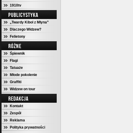
1910tv
PUBLICYSTYKA
„Twardy Kibol z Młyna”
Dlaczego Widzew?
Felietony
RÓŻNE
Śpiewnik
Flagi
Tatuaże
Młode pokolenie
Graffiti
Widzew on tour
REDAKCJA
Kontakt
Zespół
Reklama
Polityka prywatności