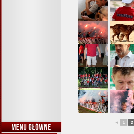
◄
1
2
MENU GŁÓWNE