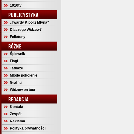
1910tv
PUBLICYSTYKA
„Twardy Kibol z Młyna”
Dlaczego Widzew?
Felietony
RÓŻNE
Śpiewnik
Flagi
Tatuaże
Młode pokolenie
Graffiti
Widzew on tour
REDAKCJA
Kontakt
Zespół
Reklama
Polityka prywatności