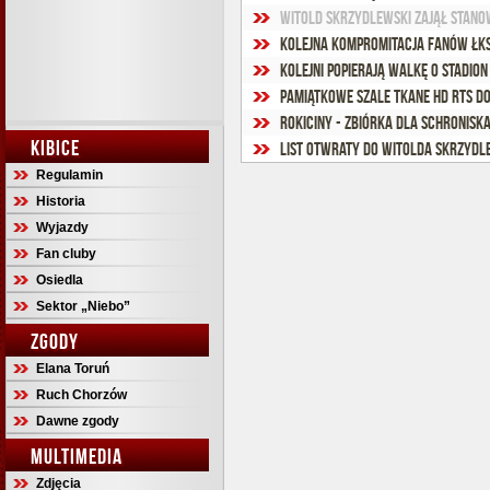
Witold Skrzydlewski zajął stano
Kolejna kompromitacja fanów ŁKS
Kolejni popierają walkę o stadion
Pamiątkowe szale tkane HD RTS do
Rokiciny - zbiórka dla schronisk
KIBICE
List otwraty do Witolda Skrzydl
Regulamin
Historia
Wyjazdy
Fan cluby
Osiedla
Sektor „Niebo”
ZGODY
Elana Toruń
Ruch Chorzów
Dawne zgody
MULTIMEDIA
Zdjęcia