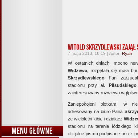
Witold Skrzydlewski zajął
7 maja 2013, 18:19 | Autor:
Ryan
W ostatnich dniach, mocno ner
Widzewa
, rozpętała się mała bu
Skrzydlewskiego
. Fani zarzuc
stadionu przy al.
Piłsudskiego
zainteresowany rozwiewa wątpliwo
Zaniepokojeni plotkami, w nied
adresowany na biuro Pana
Skrzy
że wieloletni kibic i działacz
Widze
stadionu na terenie łódzkiego k
MENU GŁÓWNE
oficjalne pismo podpisane przez 