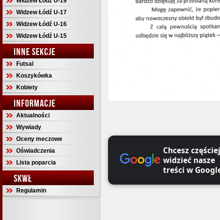
Widzew Łódź U-19
Widzew Łódź U-17
Widzew Łódź U-16
Widzew Łódź U-15
INNE SEKCJE
Futsal
Koszykówka
Kobiety
INFORMACJE
Aktualności
Wywiady
Oceny meczowe
Chcesz częście
Oświadczenia
widzieć nasze
Lista poparcia
treści w Googl
SKWŁ
Regulamin