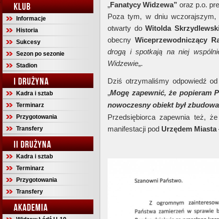
„
Fanatycy Widzewa”
oraz p.o. p
KLUB
Poza tym, w dniu wczorajszym
Informacje
otwarty do
Witolda Skrzydlewsk
Historia
obecny
Wiceprzewodniczący R
Sukcesy
drogą i spotkają na niej wspól
Sezon po sezonie
Widzewie
„.
Stadion
I DRUŻYNA
Dziś otrzymaliśmy odpowiedź o
„
Mogę zapewnić, że popieram Pa
Kadra i sztab
nowoczesny obiekt był zbudowan
Terminarz
Przedsiębiorca zapewnia też, ż
Przygotowania
manifestacji pod
Urzędem Miasta 
Transfery
II DRUŻYNA
Kadra i sztab
Terminarz
Przygotowania
Transfery
AKADEMIA