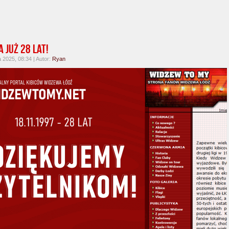
 już 28 lat!
a 2025, 08:34 | Autor:
Ryan