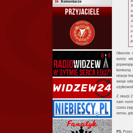
s
Komentarze
T
PRZYJACIELE
s
f
J
c
z
z
j
Obecnie o
wzory wl
pojawiają
konkursy 
relacje li
swoje odwz
użytkowni
Z okazji 2
nam norma
czasu zag
sensu, gd
PS.
Przez 