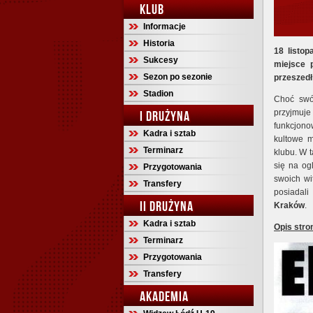
KLUB
Informacje
Historia
18 listop
Sukcesy
miejsce 
Sezon po sezonie
przeszedł
Stadion
Choć swój
przyjmuje 
I DRUŻYNA
funkcjon
Kadra i sztab
kultowe m
Terminarz
klubu. W 
się na og
Przygotowania
swoich wi
Transfery
posiadali
II DRUŻYNA
Kraków
.
Kadra i sztab
Opis stro
Terminarz
Przygotowania
Transfery
AKADEMIA