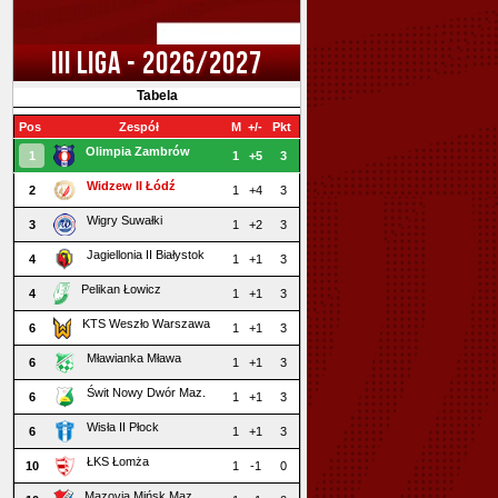
III LIGA - 2026/2027
Tabela
Pos
Zespół
M
+/-
Pkt
Olimpia Zambrów
1
1
+5
3
Widzew II Łódź
2
1
+4
3
Wigry Suwałki
3
1
+2
3
Jagiellonia II Białystok
4
1
+1
3
Pelikan Łowicz
4
1
+1
3
KTS Weszło Warszawa
6
1
+1
3
Mławianka Mława
6
1
+1
3
Świt Nowy Dwór Maz.
6
1
+1
3
Wisła II Płock
6
1
+1
3
ŁKS Łomża
10
1
-1
0
Mazovia Mińsk Maz.