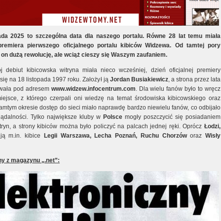
ada 2025 to szczególna data dla naszego portalu. Równe 28 lat temu miała
premiera pierwszego oficjalnego portalu kibiców Widzewa. Od tamtej pory
 on dużą rewolucję, ale wciąż cieszy się Waszym zaufaniem.
 debiut kibicowska witryna miała nieco wcześniej, dzień oficjalnej premiery
się na 18 listopada 1997 roku. Założył ją
Jordan Busiakiewicz
, a strona przez lata
owała pod adresem
www.widzew.infocentrum.com
. Dla wielu fanów było to wręcz
iejsce, z którego czerpali oni wiedzę na temat środowiska kibicowskiego oraz
tamtym okresie dostęp do sieci miało naprawdę bardzo niewielu fanów, co odbijało
lądalności. Tylko największe kluby w
Polsce
mogły poszczycić się posiadaniem
tryn, a strony kibiców można było policzyć na palcach jednej ręki. Oprócz
Łodzi,
 ją m.in. kibice
Legii Warszawa, Lecha Poznań, Ruchu Chorzów
oraz
Wisły
ny z magazynu „.net”: