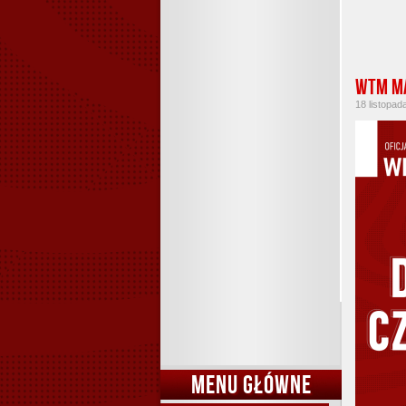
WTM ma
18 listopad
MENU GŁÓWNE