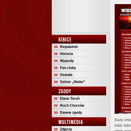
KIBICE
Regulamin
Historia
Wyjazdy
Fan cluby
Osiedla
Sektor „Niebo”
ZGODY
Elana Toruń
Ruch Chorzów
Dawne zgody
Duża zmia
MULTIMEDIA
ludzi zab
Zdjęcia