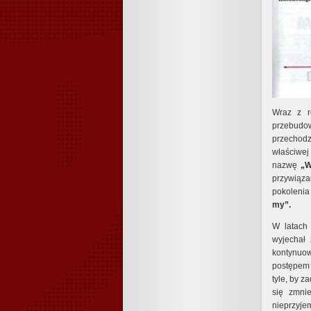
Wraz z ro
przebudo
przechodz
właściwej
nazwę
„W
przywiąza
pokolenia
my”.
W latach 
wyjechał 
kontynuow
postępem 
tyle, by z
się zmnie
nieprzyje