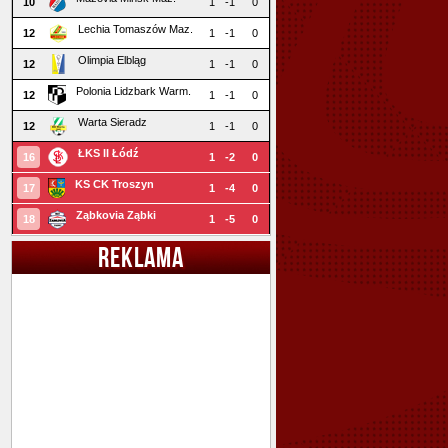
10
1
-1
0
Lechia Tomaszów Maz.
12
1
-1
0
Olimpia Elbląg
12
1
-1
0
Polonia Lidzbark Warm.
12
1
-1
0
Warta Sieradz
12
1
-1
0
ŁKS II Łódź
16
1
-2
0
KS CK Troszyn
17
1
-4
0
Ząbkovia Ząbki
18
1
-5
0
REKLAMA