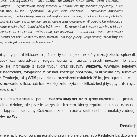
erwis „stroną Jordiego”, bo redaguje go Jordan Busiakiewicz, kibic Widzewa z
uszyna. – Wystartował, kiedy internet w Polsce nie był jeszcze popularny, a on
am miał 16 lat – opowiada „Wujek”, kibic Widzewa. – Niewielkim nakładem
inansowym robi stronę lepszą od większości oficjalnych stron klubów polskich.
ordi jest cichy, skromny, ale niesamowicie zaangażowany. W pojedynkę robi coś, z
zego powinni być dumni kibice Widzewa. – Ta strona jest kopalną wiedzy o klubie,
awodnikach i kibicach – mówi Potar, fan Widzewa. – Jordan ma zawsze informacje
 pierwszej ręki. Jesteśmy pełni podziwu dla jego pracy. Jego stronę uznaliśmy za
edyny oficjalny serwis widzewiaków”.
ficjalny portal kibiców to już nie tylko miejsce, w którym znajdziecie śpiewnik,
epek czy sporadyczne zdjęcia opraw z najważniejszych meczów. To stale
ce się informacje z życia trybun oraz drużyny
Widzewa.
Wywiady, felietony,
z nagrodami, fotogalerie z niemal każdego spotkania, multimedia czy tekstowe
ve. Ewolucja, jaką
WTM
przeszło na przestrzeni ostatnich 28 lat, jest ogromna. Ma to
orowanie w ilości odsłon. Miesięcznie czyta nas kilkadziesiąt tysięcy unikalnych
ków sieci!
8. rocznicy działania portalu
WidzewToMy.net
dziękujemy każdemu, kto pomaga
lnie działać, ale przede wszystkim kibicom, którzy regularnie lub od czasu do
lądają na nasze łamy. Codzienna, żmudna praca wielu osób nie miałaby żadnego
yby nie
Wy
!
Redakcja
wiele lat funkcjonowania portalu przewinęło się przez jego
Redakcję
bardzo wiele