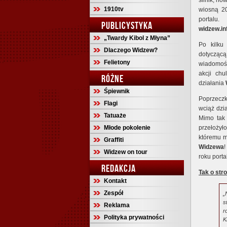
silnik, no
1910tv
wiosną 20
portalu
PUBLICYSTYKA
widzew.i
„Twardy Kibol z Młyna”
Po kilku
Dlaczego Widzew?
dotyczącą 
Felietony
wiadomośc
akcji chu
RÓŻNE
działania
Śpiewnik
Poprzeczk
Flagi
wciąż dzi
Tatuaże
Mimo tak 
Młode pokolenie
przełożył
któremu m
Graffiti
Widzewa
!
Widzew on tour
roku port
REDAKCJA
Tak o str
Kontakt
Zespół
„
s
Reklama
r
Polityka prywatności
K