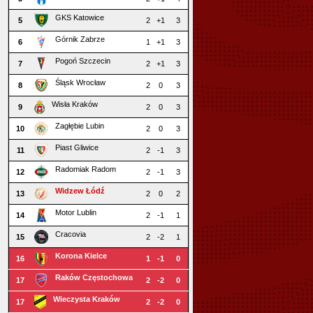
GKS Katowice
5
2
+1
3
Górnik Zabrze
6
1
+1
3
Pogoń Szczecin
7
2
+1
3
Śląsk Wrocław
8
2
0
3
Wisła Kraków
9
2
0
3
Zagłębie Lubin
10
2
0
3
Piast Gliwice
11
2
-1
3
Radomiak Radom
12
2
-1
3
Widzew Łódź
13
2
0
2
Motor Lublin
14
2
-1
1
Cracovia
15
2
-2
1
Korona Kielce
16
1
-1
0
Raków Częstochowa
17
2
-2
0
Wieczysta Kraków
17
2
-2
0