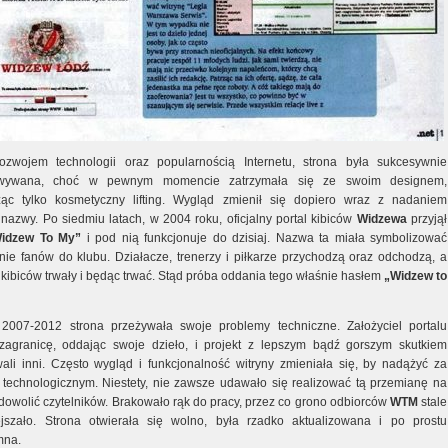
zwojem technologii oraz popularnością Internetu, strona była sukcesywnie
wywana, choć w pewnym momencie zatrzymała się ze swoim designem,
ąc tylko kosmetyczny lifting. Wygląd zmienił się dopiero wraz z nadaniem
 nazwy. Po siedmiu latach, w 2004 roku, oficjalny portal kibiców
Widzewa
przyjął
idzew To My”
i pod nią funkcjonuje do dzisiaj. Nazwa ta miała symbolizować
nie fanów do klubu. Działacze, trenerzy i piłkarze przychodzą oraz odchodzą, a
 kibiców trwały i będąc trwać. Stąd próba oddania tego właśnie hasłem
„Widzew to
2007-2012 strona przeżywała swoje problemy techniczne. Założyciel portalu
zagranicę, oddając swoje dzieło, i projekt z lepszym bądź gorszym skutkiem
ali inni. Często wygląd i funkcjonalność witryny zmieniała się, by nadążyć za
technologicznym. Niestety, nie zawsze udawało się realizować tą przemianę na
adowolić czytelników. Brakowało rąk do pracy, przez co grono odbiorców
WTM
stale
jszało. Strona otwierała się wolno, była rzadko aktualizowana i po prostu
mna.