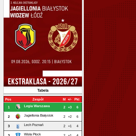
EKSTRAKLASA - 2026/27
Tabela
Pos
Zespół
M
+/-
Pkt
Legia Warszawa
1
2
+3
6
Jagiellonia Białystok
2
2
+2
6
Lech Poznań
3
2
+1
4
Wisła Płock
3
2
+1
4