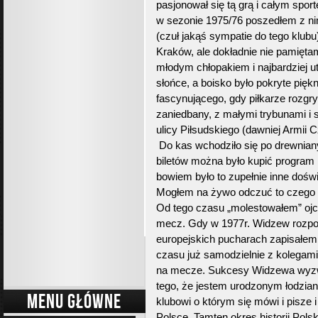
pasjonował się tą grą i całym spor
w sezonie 1975/76 poszedłem z n
(czuł jakąś sympatie do tego klub
Kraków, ale dokładnie nie pamięta
młodym chłopakiem i najbardziej ut
słońce, a boisko było pokryte pięk
fascynującego, gdy piłkarze rozgry
zaniedbany, z małymi trybunami i s
ulicy Piłsudskiego (dawniej Armii 
Do kas wchodziło się po drewnian
biletów można było kupić program 
bowiem było to zupełnie inne doświ
Mogłem na żywo odczuć to czego 
Od tego czasu „molestowałem” ojca
mecz. Gdy w 1977r. Widzew rozpoc
europejskich pucharach zapisałem 
czasu już samodzielnie z kolegami
na mecze. Sukcesy Widzewa wyzw
tego, że jestem urodzonym łodzian
MENU GŁÓWNE
klubowi o którym się mówi i pisze 
Polsce. Tamten okres historii Pol