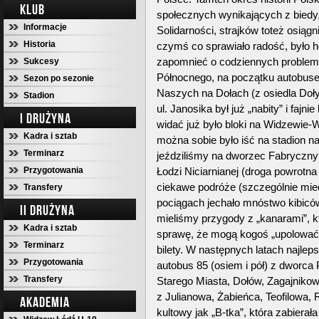
KLUB
społecznych wynikających z biedy, 
Informacje
Solidarności, strajków toteż osią
Historia
czymś co sprawiało radość, było 
zapomnieć o codziennych problem
Sukcesy
Północnego, na początku autobusem
Sezon po sezonie
Naszych na Dołach (z osiedla Doły
Stadion
ul. Janosika był już „nabity” i fajni
I DRUŻYNA
widać już było bloki na Widzewie-W
Kadra i sztab
można sobie było iść na stadion n
Terminarz
jeździliśmy na dworzec Fabryczn
Przygotowania
Łodzi Niciarnianej (droga powrotna
ciekawe podróże (szczególnie mied
Transfery
pociągach jechało mnóstwo kibic
II DRUŻYNA
mieliśmy przygody z „kanarami”, k
Kadra i sztab
sprawę, że mogą kogoś „upolować” i
Terminarz
bilety. W następnych latach najlep
Przygotowania
autobus 85 (osiem i pół) z dworca
Transfery
Starego Miasta, Dołów, Zagajniko
z Julianowa, Żabieńca, Teofilowa, 
AKADEMIA
kultowy jak „B-tka”, która zabiera