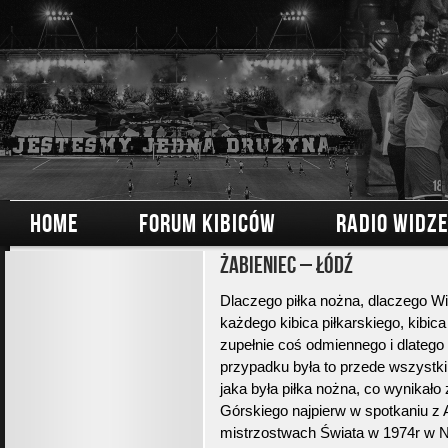
HOME
FORUM KIBICÓW
RADIO WIDZ
Żabieniec – Łódź
Dlaczego piłka nożna, dlaczego Wi
każdego kibica piłkarskiego, kib
zupełnie coś odmiennego i dlateg
przypadku była to przede wszystki
jaka była piłka nożna, co wynikał
Górskiego najpierw w spotkaniu z
mistrzostwach Świata w 1974r w NR