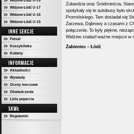
Widzew Łódź U-19
Żubardzia oraz Śródmieścia, Star
Widzew Łódź U-17
spotykały się te autobusy było skr
Widzew Łódź U-16
Promińskiego. Tam dosiadał się S
Widzew Łódź U-15
Zarzewa, Dąbrowy a czasami z Choj
połączenie. To były piękne, nieza
INNE SEKCJE
Widzew znalazł ważne miejsce w mo
Futsal
Koszykówka
Żabieniec – Łódź
Kobiety
INFORMACJE
Aktualności
Wywiady
Oceny meczowe
Oświadczenia
Lista poparcia
SKWŁ
Regulamin