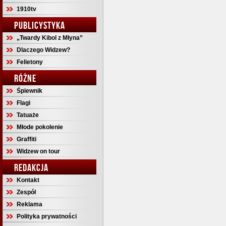
1910tv
PUBLICYSTYKA
„Twardy Kibol z Młyna”
Dlaczego Widzew?
Felietony
RÓŻNE
Śpiewnik
Flagi
Tatuaże
Młode pokolenie
Graffiti
Widzew on tour
REDAKCJA
Kontakt
Zespół
Reklama
Polityka prywatności