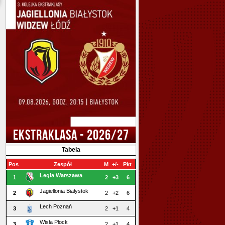
EKSTRAKLASA - 2026/27
Tabela
Pos
Zespół
M
+/-
Pkt
Legia Warszawa
1
2
+3
6
Jagiellonia Białystok
2
2
+2
6
Lech Poznań
3
2
+1
4
Wisła Płock
3
2
+1
4