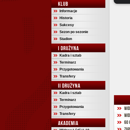
KLUB
Informacje
Historia
Sukcesy
Sezon po sezonie
Stadion
I DRUŻYNA
Kadra i sztab
Terminarz
Przygotowania
Transfery
II DRUŻYNA
Kadra i sztab
Terminarz
Przygotowania
Wid
Transfery
Wid
60 
AKADEMIA
Zap