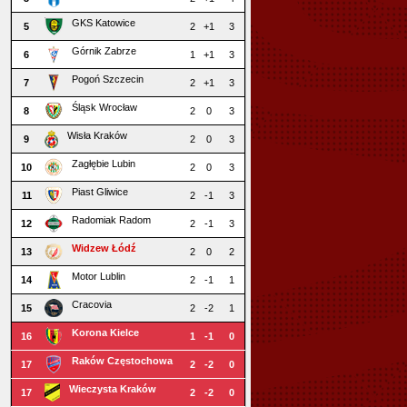
GKS Katowice
5
2
+1
3
Górnik Zabrze
6
1
+1
3
Pogoń Szczecin
7
2
+1
3
Śląsk Wrocław
8
2
0
3
Wisła Kraków
9
2
0
3
Zagłębie Lubin
10
2
0
3
Piast Gliwice
11
2
-1
3
Radomiak Radom
12
2
-1
3
Widzew Łódź
13
2
0
2
Motor Lublin
14
2
-1
1
Cracovia
15
2
-2
1
Korona Kielce
16
1
-1
0
Raków Częstochowa
17
2
-2
0
Wieczysta Kraków
17
2
-2
0