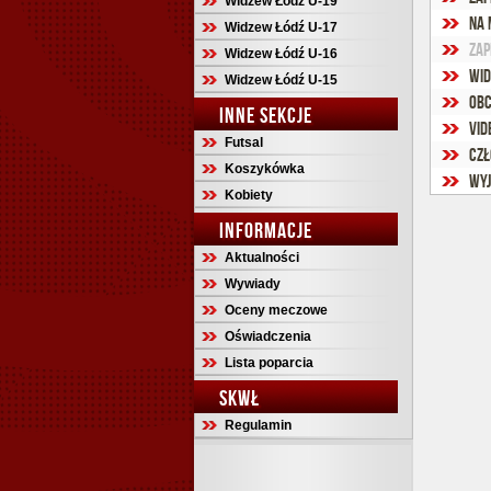
Widzew Łódź U-19
Na 
Widzew Łódź U-17
Zap
Widzew Łódź U-16
Wid
Widzew Łódź U-15
OBC
INNE SEKCJE
Vid
Futsal
Koszykówka
Wyj
Kobiety
INFORMACJE
Aktualności
Wywiady
Oceny meczowe
Oświadczenia
Lista poparcia
SKWŁ
Regulamin