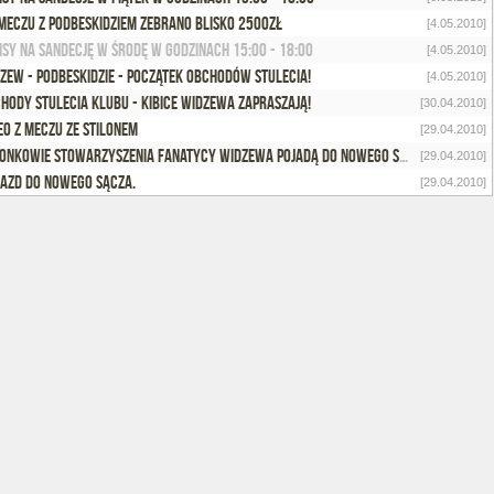
meczu z Podbeskidziem zebrano blisko 2500zł
[4.05.2010]
isy na Sandecję w środę w godzinach 15:00 - 18:00
[4.05.2010]
zew - Podbeskidzie - początek obchodów stulecia!
[4.05.2010]
HODY STULECIA KLUBU - KIBICE WIDZEWA ZAPRASZAJĄ!
[30.04.2010]
eo z meczu ze Stilonem
[29.04.2010]
Członkowie Stowarzyszenia Fanatycy Widzewa pojadą do Nowego Sącza taniej!
[29.04.2010]
azd do Nowego Sącza.
[29.04.2010]