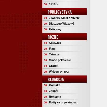
1910tv
PUBLICYSTYKA
„Twardy Kibol z Młyna”
Dlaczego Widzew?
Felietony
RÓŻNE
Śpiewnik
Flagi
Tatuaże
Młode pokolenie
Graffiti
Widzew on tour
REDAKCJA
Kontakt
Zespół
Reklama
Polityka prywatności