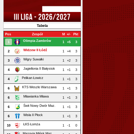
III LIGA - 2026/2027
Tabela
Pos
Zespół
M
+/-
Pkt
Olimpia Zambrów
1
1
+5
3
Widzew II Łódź
2
1
+4
3
Wigry Suwałki
3
1
+2
3
Jagiellonia II Białystok
4
1
+1
3
Pelikan Łowicz
4
1
+1
3
KTS Weszło Warszawa
6
1
+1
3
Mławianka Mława
6
1
+1
3
Świt Nowy Dwór Maz.
6
1
+1
3
Wisła II Płock
6
1
+1
3
ŁKS Łomża
10
1
-1
0
Mazovia Mińsk Maz.