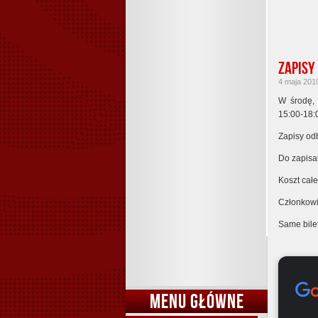
Zapisy
4 maja 2010
W środę,
15:00-18:
Zapisy odb
Do zapisan
Koszt cał
Członkowi
Same bile
MENU GŁÓWNE