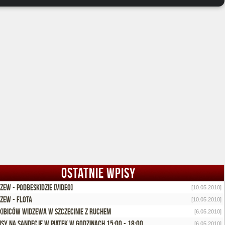
OSTATNIE WPISY
zew - Podbeskidzie [video]
[10.05.2010]
zew - Flota
[10.05.2010]
kibiców Widzewa w Szczecinie z Ruchem
[6.05.2010]
isy na Sandecje w piątek w godzinach 15:00 - 18:00
[6.05.2010]