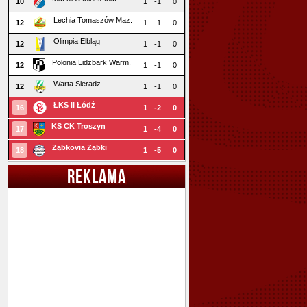
10
1
-1
0
Lechia Tomaszów Maz.
12
1
-1
0
Olimpia Elbląg
12
1
-1
0
Polonia Lidzbark Warm.
12
1
-1
0
Warta Sieradz
12
1
-1
0
ŁKS II Łódź
16
1
-2
0
KS CK Troszyn
17
1
-4
0
Ząbkovia Ząbki
18
1
-5
0
REKLAMA