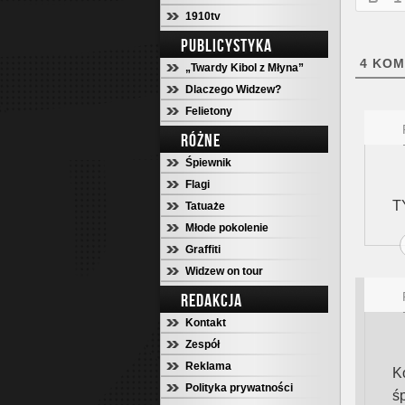
1910tv
PUBLICYSTYKA
4
KOM
„Twardy Kibol z Młyna”
Dlaczego Widzew?
Felietony
RÓŻNE
Śpiewnik
Flagi
T
Tatuaże
Młode pokolenie
Graffiti
Widzew on tour
REDAKCJA
Kontakt
Zespół
Reklama
K
Polityka prywatności
ś