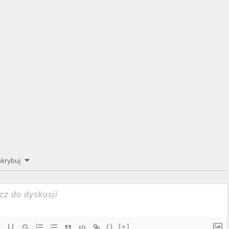
krybuj
{}
[+]