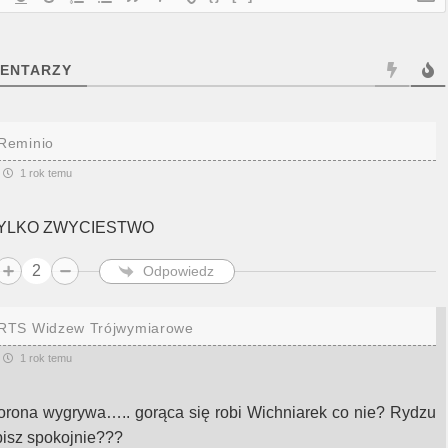
ENTARZY
Reminio
1 rok temu
YLKO ZWYCIESTWO
2
Odpowiedz
RTS Widzew Trójwymiarowe
1 rok temu
orona wygrywa….. gorąca się robi Wichniarek co nie? Rydzu
pisz spokojnie???