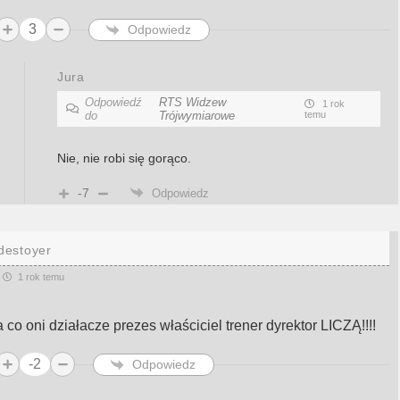
3
Odpowiedz
Jura
Odpowiedź
RTS Widzew
1 rok
do
Trójwymiarowe
temu
Nie, nie robi się gorąco.
-7
Odpowiedz
destoyer
1 rok temu
 co oni działacze prezes właściciel trener dyrektor LICZĄ!!!!
-2
Odpowiedz