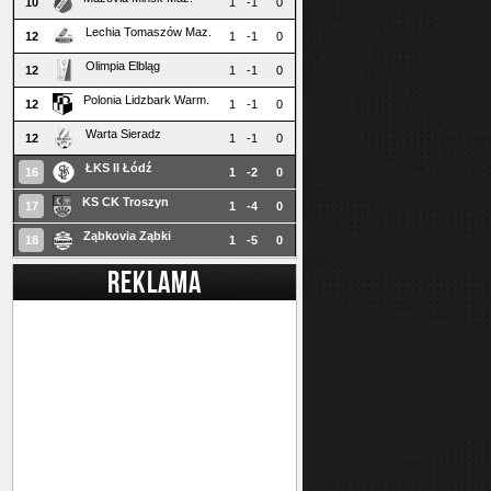
10
1
-1
0
Lechia Tomaszów Maz.
12
1
-1
0
Olimpia Elbląg
12
1
-1
0
Polonia Lidzbark Warm.
12
1
-1
0
Warta Sieradz
12
1
-1
0
ŁKS II Łódź
16
1
-2
0
KS CK Troszyn
17
1
-4
0
Ząbkovia Ząbki
18
1
-5
0
REKLAMA