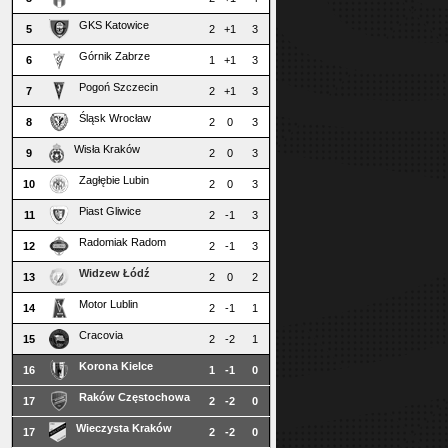
GKS Katowice
5
2
+1
3
Górnik Zabrze
6
1
+1
3
Pogoń Szczecin
7
2
+1
3
Śląsk Wrocław
8
2
0
3
Wisła Kraków
9
2
0
3
Zagłębie Lubin
10
2
0
3
Piast Gliwice
11
2
-1
3
Radomiak Radom
12
2
-1
3
Widzew Łódź
13
2
0
2
Motor Lublin
14
2
-1
1
Cracovia
15
2
-2
1
Korona Kielce
16
1
-1
0
Raków Częstochowa
17
2
-2
0
Wieczysta Kraków
17
2
-2
0