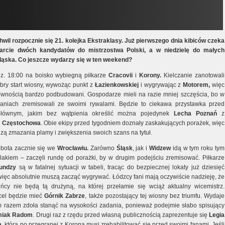
chwil rozpocznie się 21. kolejka Ekstraklasy. Już pierwszego dnia kibiców czeka
tarcie dwóch kandydatów do mistrzostwa Polski, a w niedzielę do małych
ąska. Co jeszcze wydarzy się w ten weekend?
z. 18:00 na boisko wybiegną piłkarze
Cracovii
i
Korony.
Kielczanie zanotowali
bry start wiosny, wywożąc punkt z
Łazienkowskiej
i wygrywając z
Motorem,
więc
wnością bardzo podbudowani. Gospodarze mieli na razie mniej szczęścia, bo w
aniach zremisowali ze swoimi rywalami. Będzie to ciekawa przystawka przed
łównym, jakim bez wątpienia określić można pojedynek
Lecha Poznań
z
 Częstochowa
. Obie ekipy przed tygodniem doznały zaskakujących porażek, więc
dzą zmazania plamy i zwiększenia swoich szans na tytuł.
bota zacznie się we
Wrocławiu.
Zarówno
Śląsk
, jak i
Widzew
idą w tym roku tym
akiem – zaczęli rundę od porażki, by w drugim podejściu zremisować. Piłkarze
undzy
są w fatalnej sytuacji w tabeli, tracąc do bezpiecznej lokaty już dziesięć
więc absolutnie muszą zacząć wygrywać. Łódzcy fani mają oczywiście nadzieję, że
eńcy nie będą tą drużyną, na której przełamie się wciąż aktualny wicemistrz.
cel będzie mieć
Górnik Zabrze
, także pozostający tej wiosny bez triumfu. Wydaje
ym razem zdoła stanąć na wysokości zadania, ponieważ podejmie słabo spisujący
iak Radom
. Drugi raz z rzędu przed własną publicznością zaprezentuje się
Legia
a
, która po przegranej z Koroną musi zrehabilitować się przed swoimi fanami. Jeśli