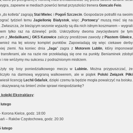
wygra, zapewne w mediach powróci temat przyszłości trenera
Goncalo Feio
.
 „do kotleta” zagrają
Stal Mielec
i
Pogoń Szczecin
. Gospodarze potrafili na swoim
 ograć tydzień temu
Jagiellonię Białystok
, więc „
Portowcy
” muszą mieć się na
. Zwłaszcza, że bieżącym sezonie wyjazdy są dla nich istnym koszmarem – wygrali
em tylko raz na dziewięć prób. Uskrzydlony dwoma zwycięstwami (w tym
ym z „
Medalikami
„)
GKS Katowice
zaliczy prestiżowe zawody z
Piastem Gliwice
,
ównież ma tej wiosny komplet punktów. Zapowiadają się więc ciekawe derby
kiej ziemi. Na koniec dnia „
Jaga
” zagra z
Motorem Lublin
, który imponował
transferami, ale na razie nie przekładają się one na punkty. Beniaminek zdobył
en i nie wróżymy mu sukcesu z podrażnionym mistrzem.
żyły się losy poniedziałkowego meczu w
Lubinie.
Można przypuszczać, że
iczyło na darmową wygraną walkowerem, ale w piątek
Polski Związek Piłki
iesił licencję
Lechii Gdańsk
, dzięki czemu ta będzie mogła powalczyć na boisku.
 skazywaną na śmierć znów sprawi niespodziankę?
 kolejki Ekstraklasy
:
 lutego
– Korona Kielce, godz. 18:00
ań – Raków Częstochowa, godz. 20:30
5 lutego