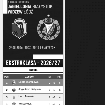
EKSTRAKLASA - 2026/27
Tabela
Pos
Zespół
M
+/-
Pkt
Legia Warszawa
1
2
+3
6
Jagiellonia Białystok
2
2
+2
6
Lech Poznań
3
2
+1
4
Wisła Płock
3
2
+1
4