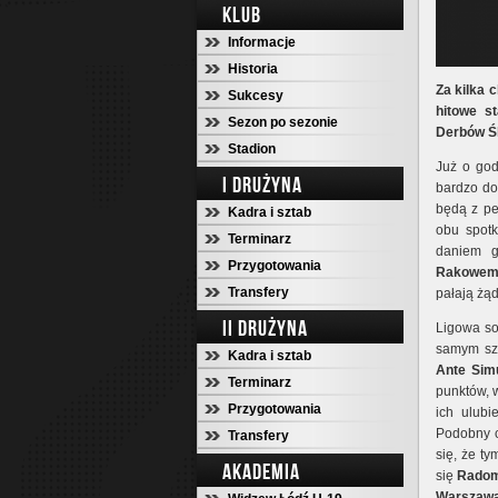
KLUB
Informacje
Historia
Za kilka 
Sukcesy
hitowe s
Sezon po sezonie
Derbów Śl
Stadion
Już o god
I DRUŻYNA
bardzo do
będą z pe
Kadra i sztab
obu spotk
Terminarz
daniem g
Przygotowania
Rakowem
Transfery
pałają żą
II DRUŻYNA
Ligowa so
samym szl
Kadra i sztab
Ante Sim
Terminarz
punktów, 
Przygotowania
ich ulubi
Podobny 
Transfery
się, że t
AKADEMIA
się
Radom
Warszaw