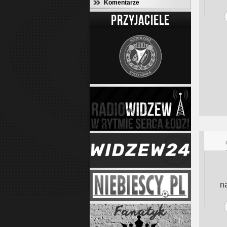
Komentarze
PRZYJACIELE
na