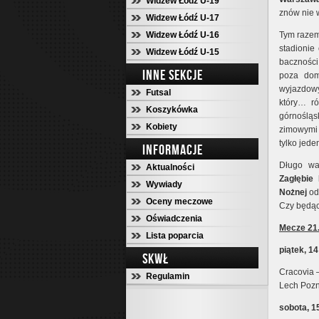
Widzew Łódź U-19
znów nie 
Widzew Łódź U-17
Widzew Łódź U-16
Tym razem
stadionie
Widzew Łódź U-15
baczności
INNE SEKCJE
poza dom
wyjazdow
Futsal
który… r
Koszykówka
górnośląs
Kobiety
zimowymi 
tylko jed
INFORMACJE
Długo wa
Aktualności
Zagłębie
l
Wywiady
Nożnej
odw
Oceny meczowe
Czy będąc
Oświadczenia
Mecze 21.
Lista poparcia
piątek, 14
SKWŁ
Cracovia 
Regulamin
Lech Pozn
sobota, 1