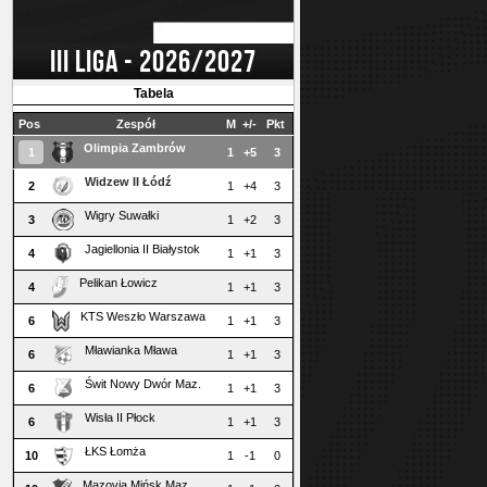
III LIGA - 2026/2027
Tabela
Pos
Zespół
M
+/-
Pkt
Olimpia Zambrów
1
1
+5
3
Widzew II Łódź
2
1
+4
3
Wigry Suwałki
3
1
+2
3
Jagiellonia II Białystok
4
1
+1
3
Pelikan Łowicz
4
1
+1
3
KTS Weszło Warszawa
6
1
+1
3
Mławianka Mława
6
1
+1
3
Świt Nowy Dwór Maz.
6
1
+1
3
Wisła II Płock
6
1
+1
3
ŁKS Łomża
10
1
-1
0
Mazovia Mińsk Maz.