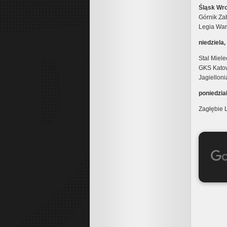
Śląsk Wro
Górnik Za
Legia War
niedziela,
Stal Miel
GKS Katow
Jagielloni
poniedzia
Zagłębie 