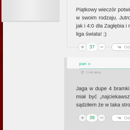
Piątkowy wieczór potwi
w swoim rodzaju. Jutr
jak i 4:0 dla Zagłębia 
liga świata! ;)
37
Od
pan x
1 rok temu
Jaga w dupe 4 bramki
miał być „najciekawsz
sądziłem że w taka stro
39
Od