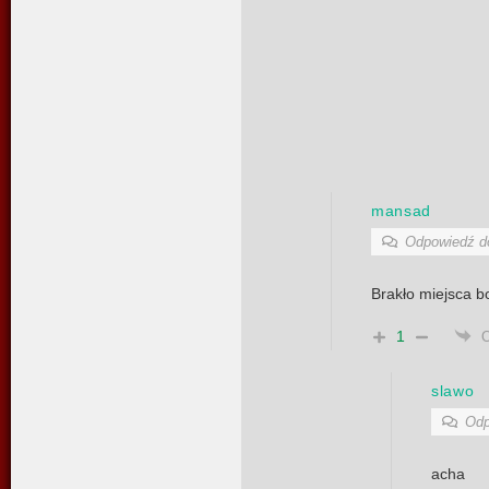
mansad
Odpowiedź 
Brakło miejsca 
1
slawo
Odp
acha