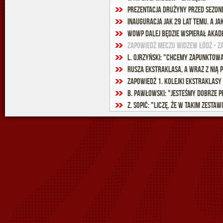
Prezentacja drużyny przed sezon
Inauguracja jak 29 lat temu. A ja
WOWP dalej będzie wspierał Akad
Zapowiedź meczu Widzew Łódź - Za
L. Ojrzyński: "Chcemy zapunktow
Rusza Ekstraklasa, a wraz z nią 
Zapowiedź 1. kolejki Ekstraklasy
B. Pawłowski: "Jesteśmy dobrze 
Z. Sopić: "Liczę, że w takim zesta