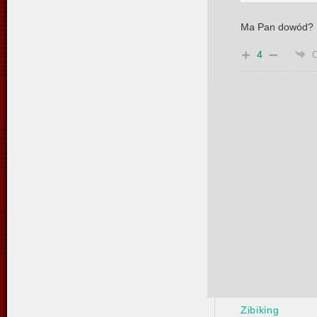
Ma Pan dowód?
4
Zibiking