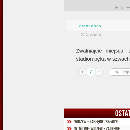
0
dront dodo
1 rok temu
Zwalniajcie miejsca l
stadion pęka w szwach
7
Odp
OSTA
Widzew - Zagłębie (składy)
WTM Live: Widzew - Zagłębie