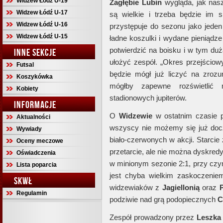
Widzew Łódź U-19
Zagłębie Lubin
wygląda, jak nasz
Widzew Łódź U-17
są wielkie i trzeba będzie im 
Widzew Łódź U-16
przystępuje do sezonu jako jeden
Widzew Łódź U-15
ładne koszulki i wydane pieniądze
potwierdzić na boisku i w tym du
INNE SEKCJE
ułożyć zespół. „Okres przejściowy
Futsal
będzie mógł już liczyć na zrozu
Koszykówka
mógłby zapewne rozświetlić 
Kobiety
stadionowych jupiterów.
INFORMACJE
O
Widzewie
w ostatnim czasie p
Aktualności
wszyscy nie możemy się już doc
Wywiady
biało-czerwonych w akcji. Starcie
Oceny meczowe
przetarcie, ale nie można dyskred
Oświadczenia
w minionym sezonie 2:1, przy czym
Lista poparcia
jest chyba wielkim zaskoczenie
SKWŁ
widzewiaków z
Jagiellonią
oraz
Regulamin
podziwie nad grą podopiecznych
C
Zespół prowadzony przez
Leszka