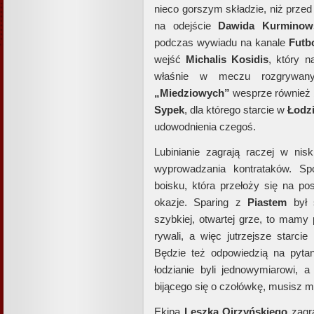
nieco gorszym składzie, niż prze
na odejście
Dawida Kurminow
podczas wywiadu na kanale
Futb
wejść
Michalis Kosidis
, który n
właśnie w meczu rozgrywan
„Miedziowych”
wesprze również 
Sypek
, dla którego starcie w
Łodz
udowodnienia czegoś.
Lubinianie zagrają raczej w nisk
wyprowadzania kontrataków. S
boisku, która przełoży się na pos
okazje. Sparing z
Piastem
był 
szybkiej, otwartej grze, to mamy
rywali, a więc jutrzejsze starcie
Będzie też odpowiedzią na pyta
łodzianie byli jednowymiarowi, 
bijącego się o czołówkę, musisz m
Ekipa
Leszka Ojrzyńskiego
zagr