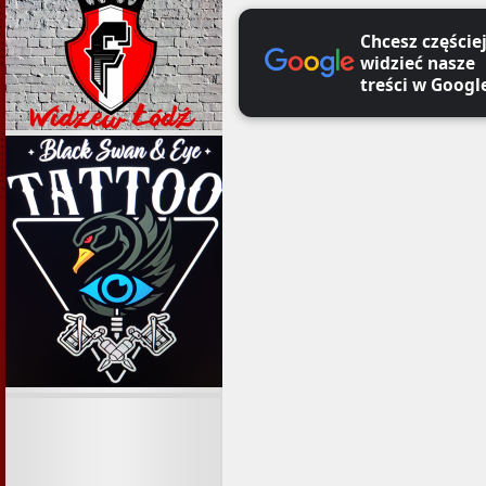
Chcesz częście
widzieć nasze
treści w Googl