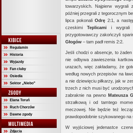
towarzyskich. Najpierw wygrali
później przegrali z tegorocznym 
lipca pokonali
Odrę
2:1, a nast
czeskimi
Teplicami
i wygral
przygotowawczy zakończyli spari
KIBICE
Głogów
– tam padł remis 2:2.
Regulamin
Jeśli chodzi o absencje, to żade
Historia
nie odbywa zawieszenia kartko
Wyjazdy
urazach, więc zakładamy, że got
Fan cluby
według nowych przepisów na ław
Osiedla
a nie dziewięciu piłkarzy, jak w 
Sektor „Niebo”
trzech z nich musi być urodzonyc
ZGODY
zabraknie na pewno
Mateusza G
Elana Toruń
strzałkową i od tamtego momen
Ruch Chorzów
meczowej. Nie będzie też leczą
Dawne zgody
prawdopodobnie szykowanego na
MULTIMEDIA
W wyjściowej jedenastce czerw
Zdjęcia