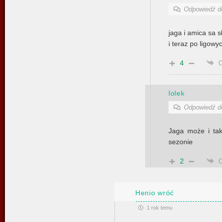
Odpowiedź 
jaga i amica sa 
i teraz po ligow
4
lolek
Odpowiedź 
Jaga może i tak
sezonie
2
Henio wróć
1 rok temu