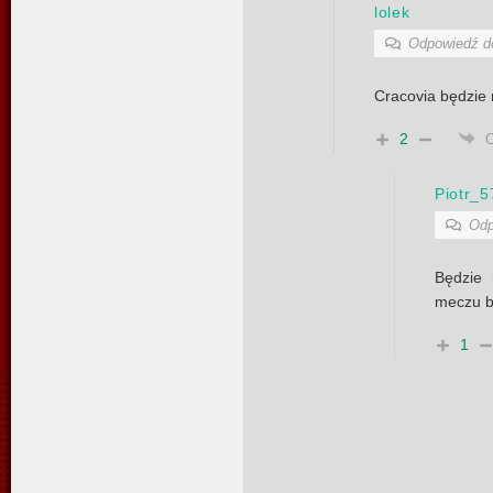
lolek
Odpowiedź 
Cracovia będzie
2
Piotr_5
Odp
Będzie
meczu b
1