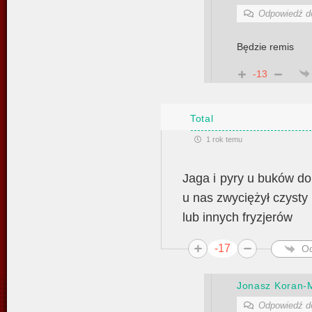
Odpowiedź 
Będzie remis
-13
Total
1 rok temu
Jaga i pyry u buków do
u nas zwyciężył czysty 
lub innych fryzjerów
-17
O
Jonasz Koran-
Odpowiedź 