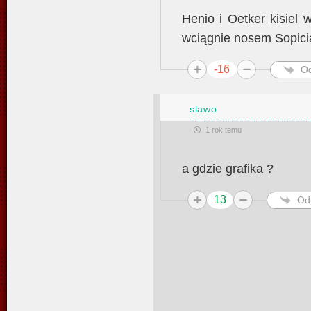
Henio i Oetker kisiel
wciągnie nosem Sopic
-16
O
slawo
1 rok temu
a gdzie grafika ?
13
Od