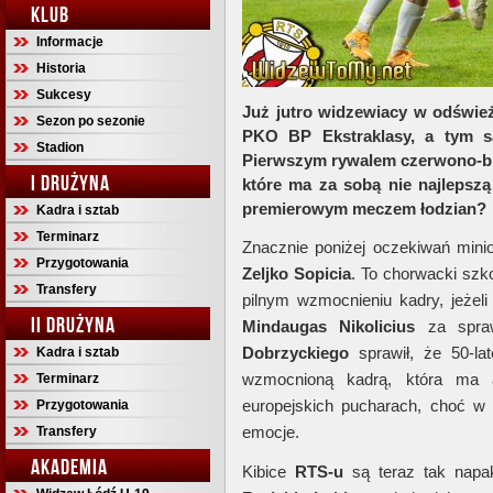
KLUB
Informacje
Historia
Sukcesy
Już jutro widzewiacy w odśwież
Sezon po sezonie
PKO BP Ekstraklasy, a tym s
Stadion
Pierwszym rywalem czerwono-bi
I DRUŻYNA
które ma za sobą nie najlepsz
premierowym meczem łodzian?
Kadra i sztab
Terminarz
Znacznie poniżej oczekiwań mini
Przygotowania
Zeljko Sopicia
. To chorwacki szk
Transfery
pilnym wzmocnieniu kadry, jeżel
II DRUŻYNA
Mindaugas Nikolicius
za spraw
Dobrzyckiego
sprawił, że 50-la
Kadra i sztab
wzmocnioną kadrą, która ma 
Terminarz
europejskich pucharach, choć w
Przygotowania
emocje.
Transfery
AKADEMIA
Kibice
RTS-u
są teraz tak napak