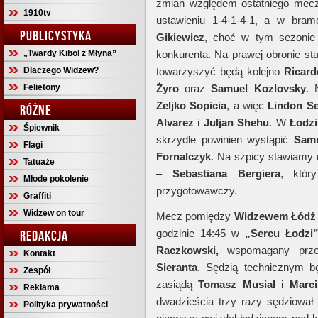
zmian względem ostatniego mecz
1910tv
ustawieniu 1-4-1-4-1, a w bra
PUBLICYSTYKA
Gikiewicz
, choć w tym sezonie
„Twardy Kibol z Młyna”
konkurenta. Na prawej obronie s
Dlaczego Widzew?
towarzyszyć będą kolejno
Ricard
Felietony
Żyro
oraz
Samuel Kozlovsky
. 
Zeljko Sopicia
, a więc
Lindon Se
RÓŻNE
Alvarez
i
Juljan Shehu
. W
Łodzi
Śpiewnik
skrzydle powinien wystąpić
Samu
Flagi
Fornalczyk
. Na szpicy stawiamy 
Tatuaże
–
Sebastiana Bergiera
, któr
Młode pokolenie
przygotowawczy.
Graffiti
Widzew on tour
Mecz pomiędzy
Widzewem Łódź
godzinie 14:45 w
„Sercu Łodzi
REDAKCJA
Raczkowski,
wspomagany pr
Kontakt
Sieranta
. Sędzią technicznym 
Zespół
zasiądą
Tomasz Musiał
i
Marc
Reklama
dwadzieścia trzy razy sędziował
Polityka prywatności