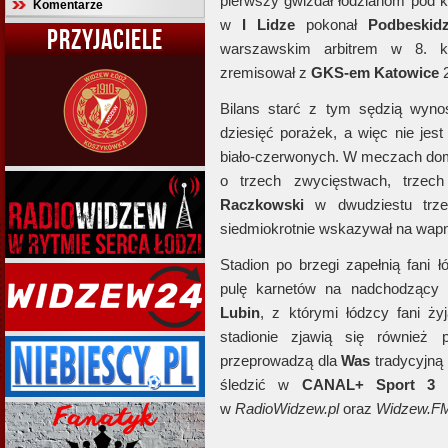
pierwszy gwizdał łodzianom pod k
Komentarze
w
I Lidze
pokonał
Podbeskidz
PRZYJACIELE
warszawskim arbitrem w 8. k
zremisował z
GKS-em Katowice
2
Bilans starć z tym sędzią wyno
dziesięć porażek, a więc nie jes
biało-czerwonych. W meczach dom
o trzech zwycięstwach, trzec
Raczkowski
w dwudziestu trze
siedmiokrotnie wskazywał na wap
Stadion po brzegi zapełnią fani 
pulę karnetów na nadchodzący 
Lubin
, z którymi łódzcy fani ż
stadionie zjawią się również 
przeprowadzą dla
Was
tradycyjną
śledzić w
CANAL+ Sport 3
w
RadioWidzew.pl
oraz
Widzew.F