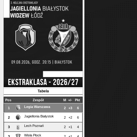
EKSTRAKLASA - 2026/27
Tabela
Pos
Zespół
M
+/-
Pkt
Legia Warszawa
1
2
+3
6
Jagiellonia Białystok
2
2
+2
6
Lech Poznań
3
2
+1
4
Wisła Płock
3
2
+1
4