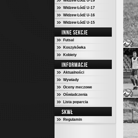
Widzew Łódź U-19
Widzew Łódź U-17
Widzew Łódź U-16
Widzew Łódź U-15
INNE SEKCJE
Futsal
Koszykówka
Kobiety
INFORMACJE
Aktualności
Wywiady
Oceny meczowe
Oświadczenia
Lista poparcia
SKWŁ
Regulamin