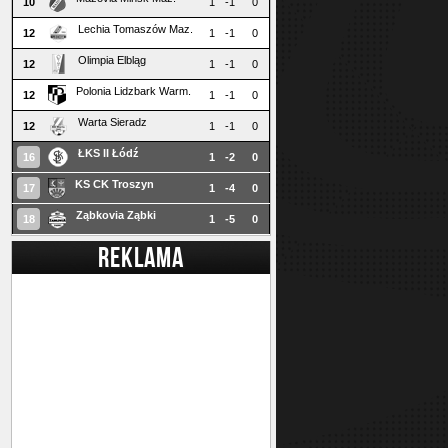
10
1
-1
0
Lechia Tomaszów Maz.
12
1
-1
0
Olimpia Elbląg
12
1
-1
0
Polonia Lidzbark Warm.
12
1
-1
0
Warta Sieradz
12
1
-1
0
ŁKS II Łódź
16
1
-2
0
KS CK Troszyn
17
1
-4
0
Ząbkovia Ząbki
18
1
-5
0
REKLAMA