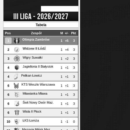
III LIGA - 2026/2027
Tabela
Pos
Zespół
M
+/-
Pkt
Olimpia Zambrów
1
1
+5
3
Widzew II Łódź
2
1
+4
3
Wigry Suwałki
3
1
+2
3
Jagiellonia II Białystok
4
1
+1
3
Pelikan Łowicz
4
1
+1
3
KTS Weszło Warszawa
6
1
+1
3
Mławianka Mława
6
1
+1
3
Świt Nowy Dwór Maz.
6
1
+1
3
Wisła II Płock
6
1
+1
3
ŁKS Łomża
10
1
-1
0
Mazovia Mińsk Maz.