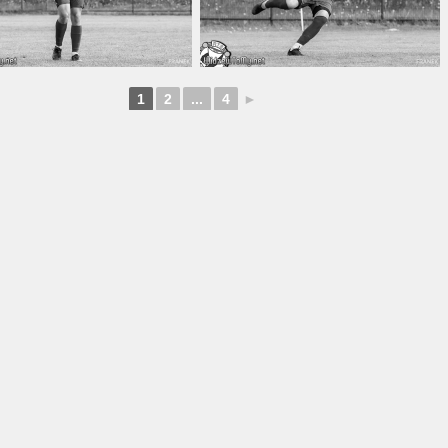
1
2
...
4
►