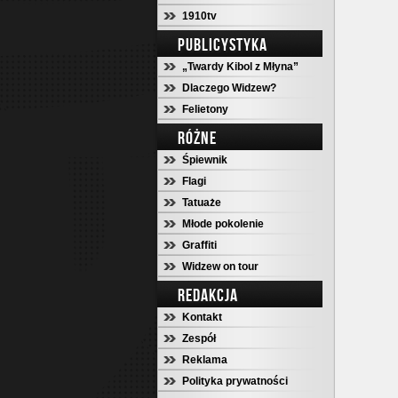
1910tv
PUBLICYSTYKA
„Twardy Kibol z Młyna”
Dlaczego Widzew?
Felietony
RÓŻNE
Śpiewnik
Flagi
Tatuaże
Młode pokolenie
Graffiti
Widzew on tour
REDAKCJA
Kontakt
Zespół
Reklama
Polityka prywatności