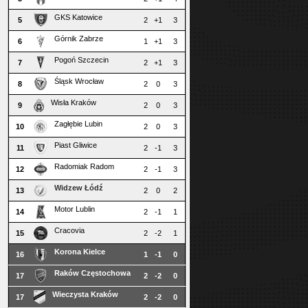
GKS Katowice
5
2
+1
3
Górnik Zabrze
6
1
+1
3
Pogoń Szczecin
7
2
+1
3
Śląsk Wrocław
8
2
0
3
Wisła Kraków
9
2
0
3
Zagłębie Lubin
10
2
0
3
Piast Gliwice
11
2
-1
3
Radomiak Radom
12
2
-1
3
Widzew Łódź
13
2
0
2
Motor Lublin
14
2
-1
1
Cracovia
15
2
-2
1
Korona Kielce
16
1
-1
0
Raków Częstochowa
17
2
-2
0
Wieczysta Kraków
17
2
-2
0