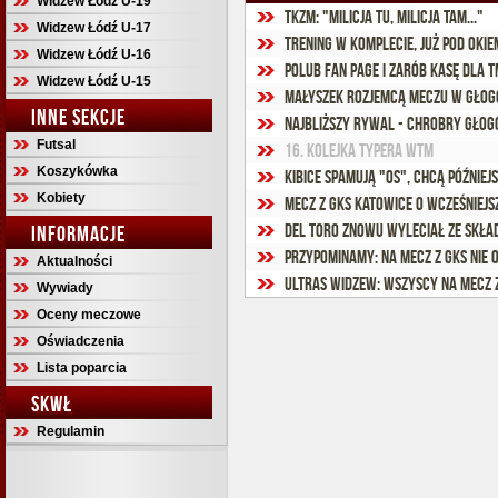
Widzew Łódź U-19
TKzM: "Milicja tu, milicja tam..."
Widzew Łódź U-17
Trening w komplecie, już pod oki
Widzew Łódź U-16
Polub Fan Page i zarób kasę dla T
Widzew Łódź U-15
Małyszek rozjemcą meczu w Głog
INNE SEKCJE
Najbliższy rywal - Chrobry Gło
Futsal
16. kolejka Typera WTM
Koszykówka
Kibice spamują "OS", chcą później
Kobiety
Mecz z GKS Katowice o wcześniejsz
Del Toro znowu wyleciał ze skła
INFORMACJE
Przypominamy: Na mecz z GKS nie 
Aktualności
Ultras Widzew: Wszyscy na mecz z
Wywiady
Oceny meczowe
Oświadczenia
Lista poparcia
SKWŁ
Regulamin