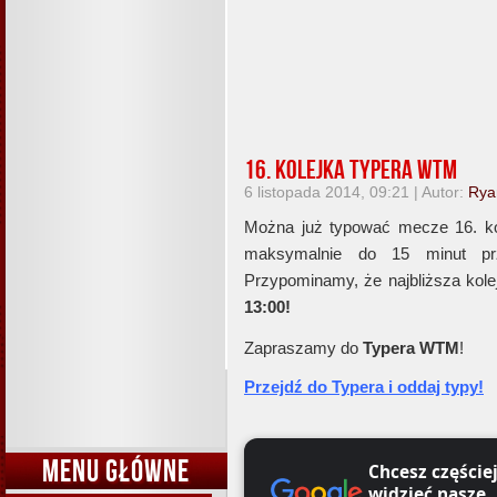
16. kolejka Typera WTM
6 listopada 2014, 09:21 | Autor:
Rya
Można już typować mecze 16. ko
maksymalnie do 15 minut prz
Przypominamy, że najbliższa kole
13:00!
Zapraszamy do
Typera WTM
!
Przejdź do Typera i oddaj typy!
MENU GŁÓWNE
Chcesz częście
widzieć nasze