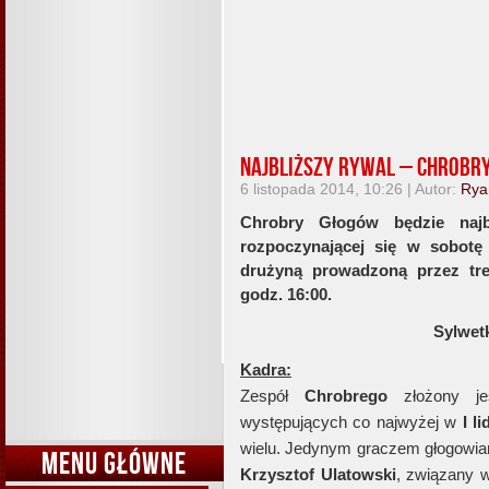
Najbliższy rywal – Chrobr
6 listopada 2014, 10:26 | Autor:
Rya
Chrobry Głogów będzie naj
rozpoczynającej się w sobotę 
drużyną prowadzoną przez tr
godz. 16:00.
Sylwet
Kadra:
Zespół
Chrobrego
złożony je
występujących co najwyżej w
I l
wielu. Jedynym graczem głogowian,
MENU GŁÓWNE
Krzysztof Ulatowski
, związany 