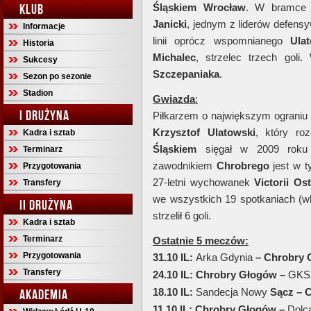
KLUB
Śląskiem Wrocław
. W bramce 
Janicki
, jednym z liderów defens
Informacje
linii oprócz wspomnianego
Ula
Historia
Michalec
, strzelec trzech gol
Sukcesy
Szczepaniaka
.
Sezon po sezonie
Stadion
Gwiazda
:
I DRUŻYNA
Piłkarzem o największym ograniu w
Krzysztof Ulatowski
, który ro
Kadra i sztab
Śląskiem
sięgał w 2009 rok
Terminarz
zawodnikiem
Chrobrego
jest w t
Przygotowania
27-letni wychowanek
Victorii Os
Transfery
we wszystkich 19 spotkaniach (wl
II DRUŻYNA
strzelił 6 goli.
Kadra i sztab
Terminarz
Ostatnie 5 meczów:
Przygotowania
31.10 IL:
Arka Gdynia
– Chrobry 
Transfery
24.10 IL: Chrobry Głogów –
GKS
18.10 IL:
Sandecja Nowy
Sącz – 
AKADEMIA
11.10 IL: Chrobry Głogów –
Dolc