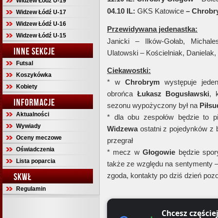
Widzew Łódź U-19
04.10 IL:
GKS Katowice
– Chrobr
Widzew Łódź U-17
Widzew Łódź U-16
Przewidywana jedenastka:
Widzew Łódź U-15
Janicki – Ilków-Gołab, Michal
INNE SEKCJE
Ulatowski – Kościelniak, Danielak
Futsal
Ciekawostki:
Koszykówka
* w
Chrobrym
występuje jede
Kobiety
obrońca
Łukasz Bogusławski
, 
INFORMACJE
sezonu wypożyczony był na
Piłsu
Aktualności
* dla obu zespołów będzie to pi
Wywiady
Widzewa
ostatni z pojedynków z
Oceny meczowe
przegrał
Oświadczenia
* mecz w
Głogowie
będzie spor
Lista poparcia
także ze względu na sentymenty – 
SKWŁ
zgoda, kontakty po dziś dzień po
Regulamin
Chcesz częście