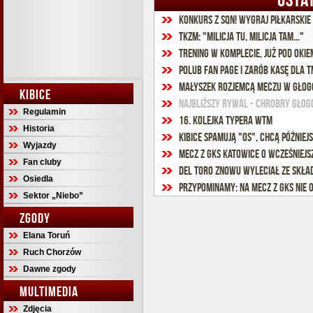
Konkurs z SQN! Wygraj piłkarskie 
TKzM: "Milicja tu, milicja tam..."
Trening w komplecie, już pod oki
Polub Fan Page i zarób kasę dla T
Małyszek rozjemcą meczu w Głog
KIBICE
Najbliższy rywal - Chrobry Gło
Regulamin
16. kolejka Typera WTM
Historia
Kibice spamują "OS", chcą później
Wyjazdy
Mecz z GKS Katowice o wcześniejsz
Fan cluby
Del Toro znowu wyleciał ze skła
Osiedla
Przypominamy: Na mecz z GKS nie 
Sektor „Niebo”
ZGODY
Elana Toruń
Ruch Chorzów
Dawne zgody
MULTIMEDIA
Zdjęcia