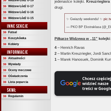
Widzew Łódź U-19
jedenastce kolejki.
Kreuzrieglera
Widzew Łódź U-17
drugi.
Widzew Łódź U-16
Widzew Łódź U-15
✨ Gwiazdy weekendu! ✨
pic.
INNE SEKCJE
— PKO BP Ekstraklasa (@_Ek
Futsal
Piłkarze Widzewa w „11”
kolejki
:
Koszykówka
Kobiety
4
– Henrich Ravas
INFORMACJE
2
– Martin Kreuzriegler, Jordi Sanc
Aktualności
1
– Marek Hanosuek, Dominik Kun,
Wywiady
Oceny meczowe
Oświadczenia
Chcesz częście
Lista poparcia
widzieć nasze
treści w Googl
SKWŁ
Regulamin