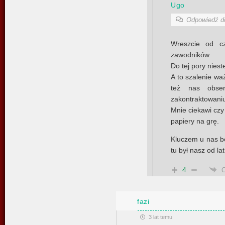
Ugo
Odpowiedź 
Wreszcie od c
zawodników.
Do tej pory niest
A to szalenie wa
też nas obse
zakontraktowaniu
Mnie ciekawi czy 
papiery na grę.
Kluczem u nas bę
tu był nasz od la
4
fazi
3 lat temu