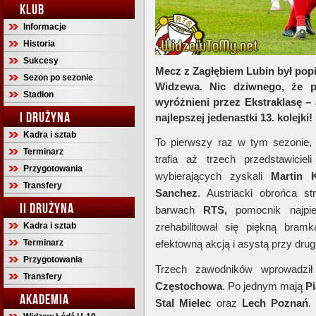
KLUB
Informacje
Historia
Sukcesy
Mecz z Zagłębiem Lubin był pop
Sezon po sezonie
Widzewa. Nic dziwnego, że pi
Stadion
wyróżnieni przez Ekstraklasę –
I DRUŻYNA
najlepszej jedenastki 13. kolejki!
Kadra i sztab
To pierwszy raz w tym sezonie,
Terminarz
trafia aż trzech przedstawicie
Przygotowania
wybierających zyskali
Martin 
Transfery
Sanchez
. Austriacki obrońca st
II DRUŻYNA
barwach
RTS,
pomocnik najpie
Kadra i sztab
zrehabilitował się piękną bram
Terminarz
efektowną akcją i asystą przy drug
Przygotowania
Trzech zawodników wprowadził
Transfery
Częstochowa
. Po jednym mają
Pi
AKADEMIA
Stal Mielec
oraz
Lech Poznań
.