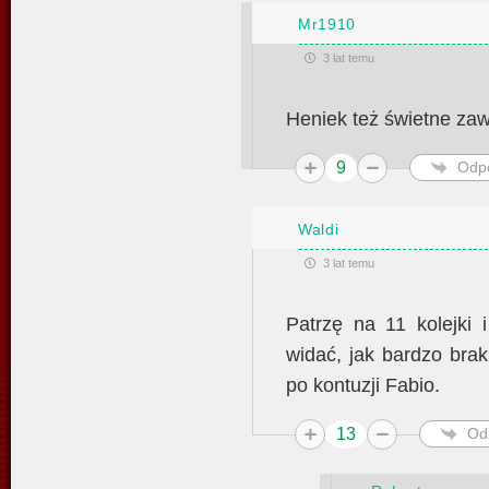
Mr1910
3 lat temu
Heniek też świetne zaw
9
Odp
Waldi
3 lat temu
Patrzę na 11 kolejki 
widać, jak bardzo brak
po kontuzji Fabio.
13
Od