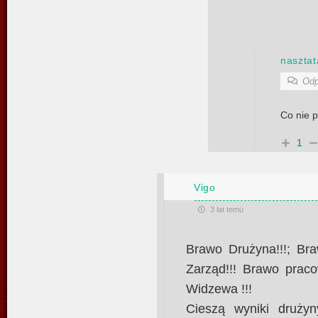
nasztat
Odp
Co nie p
1
Vigo
3 lat temu
Brawo Drużyna!!!; Bra
Zarząd!!! Brawo praco
Widzewa !!!
Cieszą wyniki drużyn