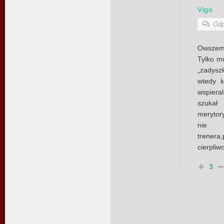
Vigo
Odp
Owszem
Tylko mu
„zadysz
wtedy k
wspiera
szukał 
merytor
nie p
trenera,
cierpli
3