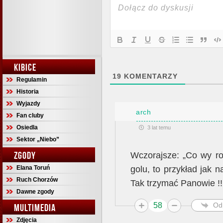
KIBICE
19
KOMENTARZY
Regulamin
Historia
Wyjazdy
arch
Fan cluby
Osiedla
3 lat temu
Sektor „Niebo”
ZGODY
Wczorajsze: „Co wy ro
golu, to przykład jak
Elana Toruń
Ruch Chorzów
Tak trzymać Panowie !!
Dawne zgody
58
Od
MULTIMEDIA
Zdjęcia