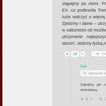
stąpajmy po ziemi. Pr
EX- co podkreśla Tren
luzie walczyć o więcej
Zjedzmy I danie – utrz
w zależności od możliw
utrzymanie najlepsz
sezon!. Jedzmy łyżką,ni
16
Od
Rafi
Odpowiedź 
Zajmijmy jak n
ekstraklasy.
2