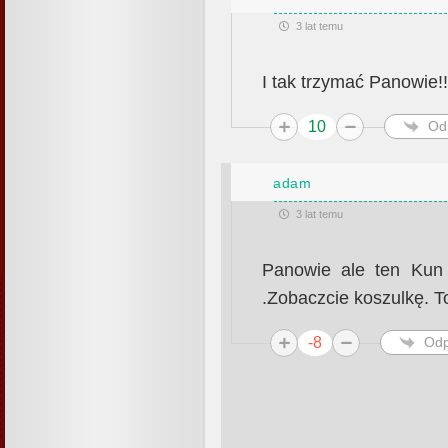
3 lat temu
I tak trzymać Panowie!!
10
Od
adam
3 lat temu
Panowie ale ten Kun 
.Zobaczcie koszulkę. T
-8
Odp