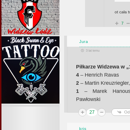
ot cała 
7
Jura
3 lat temu
Piłkarze Widzewa w „1
4
– Henrich Ravas
2
– Martin Kreuzriegler
1
– Marek Hanousek
Pawłowski
27
Od
kris