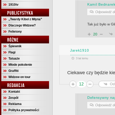
Kamil Bednare
1910tv
Odpowiedź 
PUBLICYSTYKA
„Twardy Kibol z Młyna”
Tak już było w Gl
Dlaczego Widzew?
Felietony
20
RÓŻNE
Śpiewnik
Jarek1910
Flagi
3 lat temu
Tatuaże
Młode pokolenie
Graffiti
Ciekawe czy będzie kie
Widzew on tour
12
Od
REDAKCJA
Kontakt
Defensywny nap
Zespół
Reklama
Odpowiedź 
Polityka prywatności