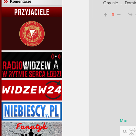
Komentarze
Oby nie…..Domin
PRZYJACIELE
-6
Mar
Odp
do