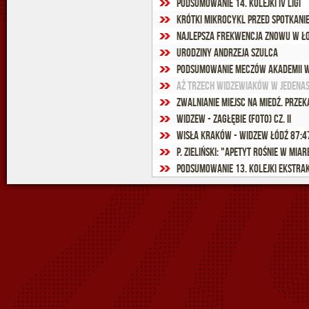
Podsumowanie 14. kolejki IV ligi
Krótki mikrocykl przed spotkanie
Najlepsza frekwencja znowu w Ło
Urodziny Andrzeja Szulca
Podsumowanie meczów Akademii Wi
Aż trzech widzewiaków w jedenast
Zwalnianie miejsc na Miedź. Przek
Widzew - Zagłębie (foto) cz. II
Wisła Kraków - Widzew Łódź 87:47
P. Zieliński: "Apetyt rośnie w miar
Podsumowanie 13. kolejki Ekstra