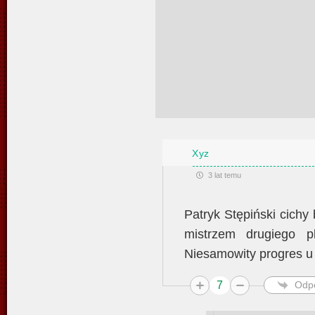
Xyz
3 lat temu
Patryk Stępiński cichy 
mistrzem drugiego p
Niesamowity progres u
7
Odp