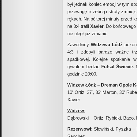
był jednak koniec emocji w tym s
przewagę liczebną i straty zmniej
rękach. Na półtorej minuty przed k
na 3:4 trafił
Xavier.
Do końcowego g
nie uległ już zmianie.
Zawodnicy
Widzewa Łódź
pokon
4:3 i zdobyli bardzo ważne trz
spadkowej. Kolejne spotkanie w
rywalem będzie
Futsal Świecie.
M
godzinie 20:00.
Widzew Łódź – Dreman Opole Ko
19′ Ortiz, 27′, 33′ Marton, 30′ Ru
Xavier
Widzew
:
Dąbrowski – Ortiz, Rybicki, Baco,
Rezerwowi
: Słowiński, Pyszka –
Sanchez