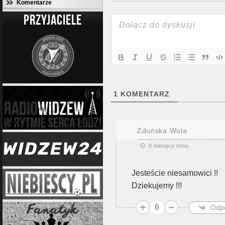
Komentarze
PRZYJACIELE
1
KOMENTARZ
Zduńska Wola
8 miesięcy temu
Jesteście niesamowici !!
Dziekujemy !!!
6
Odp