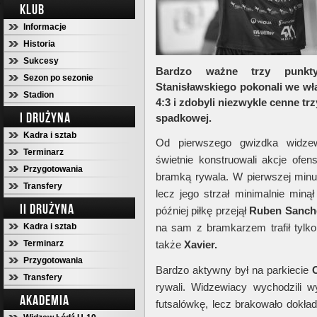
KLUB
Informacje
Historia
Sukcesy
Bardzo ważne trzy punkty
Sezon po sezonie
Stanisławskiego pokonali we w
Stadion
4:3 i zdobyli niezwykle cenne trz
I DRUŻYNA
spadkowej.
Kadra i sztab
Od pierwszego gwizdka widzewi
Terminarz
świetnie konstruowali akcje ofe
Przygotowania
bramką rywala. W pierwszej minu
Transfery
lecz jego strzał minimalnie miną
II DRUŻYNA
później piłkę przejął
Ruben Sanch
Kadra i sztab
na sam z bramkarzem trafił tylk
Terminarz
także
Xavier.
Przygotowania
Bardzo aktywny był na parkiecie
O
Transfery
rywali. Widzewiacy wychodzili w
AKADEMIA
futsalówkę, lecz brakowało dokła