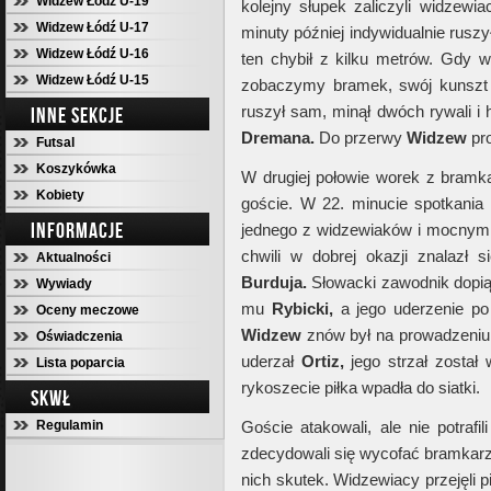
Widzew Łódź U-19
kolejny słupek zaliczyli widzew
Widzew Łódź U-17
minuty później indywidualnie rusz
Widzew Łódź U-16
ten chybił z kilku metrów. Gdy w
Widzew Łódź U-15
zobaczymy bramek, swój kunszt
ruszył sam, minął dwóch rywali i 
INNE SEKCJE
Dremana.
Do przerwy
Widzew
pro
Futsal
Koszykówka
W drugiej połowie worek z bramka
Kobiety
goście. W 22. minucie spotkania
INFORMACJE
jednego z widzewiaków i mocnym 
chwili w dobrej okazji znalazł 
Aktualności
Burduja.
Słowacki zawodnik dopiął
Wywiady
mu
Rybicki,
a jego uderzenie po
Oceny meczowe
Widzew
znów był na prowadzeniu. 
Oświadczenia
uderzał
Ortiz,
jego strzał został 
Lista poparcia
rykoszecie piłka wpadła do siatki.
SKWŁ
Regulamin
Goście atakowali, ale nie potrafi
zdecydowali się wycofać bramkarza 
nich skutek. Widzewiacy przejęli pi