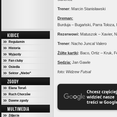
Trener
: Marcin Stanisławski
Dreman:
Burduja – Bugański, Parra Toloza, 
Rezerwowi:
Matuszok – Xavier, No
KIBICE
Regulamin
Trener
: Nacho Juncal Valero
Historia
Żółte kartki
:
Baco, Ortiz – Kruk, F
Wyjazdy
Fan cluby
Sędzia:
Jan Gawle
Osiedla
foto: Widzew Futsal
Sektor „Niebo”
ZGODY
Elana Toruń
Chcesz częście
Ruch Chorzów
widzieć nasze
Dawne zgody
treści w Googl
MULTIMEDIA
Zdjęcia