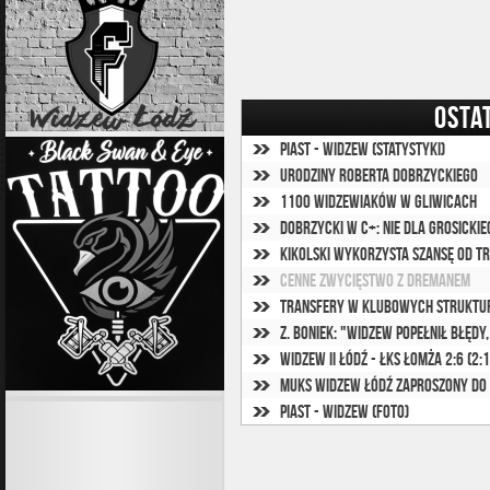
OSTA
Piast - Widzew (statystyki)
Urodziny Roberta Dobrzyckiego
1100 widzewiaków w Gliwicach
Dobrzycki w C+: Nie dla Grosickie
Kikolski wykorzysta szansę od t
Cenne zwycięstwo z Dremanem
Transfery w klubowych struktu
Z. Boniek: "Widzew popełnił błędy,
Widzew II Łódź - ŁKS Łomża 2:6 (2:1
Piast - Widzew (foto)