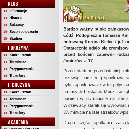
KLUB
Informacje
Historia
Sukcesy
Bardzo ważny punkt zainkasowa
Sezon po sezonie
Łódź. Podopieczni Tomasza Kmie
Stadion
notowaną Koroną Kielce i już o
I DRUŻYNA
Ostatecznie udało się zremisowa
przed końcem zapewnił łodzi
Kadra i sztab
Juniorów U-17.
Terminarz
Przygotowania
Przed startem przedostatniej kol
Transfery
przewagi nad strefą spadkową, 
II DRUŻYNA
było zapunktowanie w tej potyczc
na innych boiskach. Mecz zaczął
Kadra i sztab
bowiem w 11. minucie na listę s
Terminarz
Widzewiacy starali się wyrównać i
Przygotowania
37. minucie na listę strzelców wpis
Transfery
AKADEMIA
Druga część spotkania zaczęła