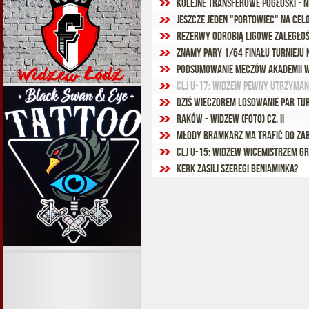
Kolejne transferowe pogłoski - N
Jeszcze jeden "Portowiec" na cel
Rezerwy odrobią ligowe zaległoś
Znamy pary 1/64 finału turnieju 
Podsumowanie meczów Akademii W
CLJ U-17: Widzew pewny utrzymani
Dziś wieczorem losowanie par tur
Raków - Widzew (foto) cz. II
Młody bramkarz ma trafić do Zab
CLJ U-15: Widzew wicemistrzem gr
Kerk zasili szeregi beniaminka?