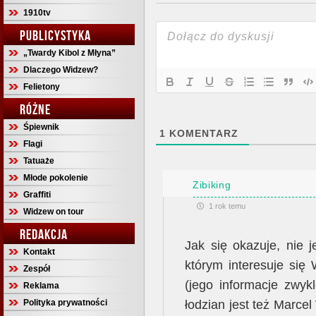
1910tv
PUBLICYSTYKA
„Twardy Kibol z Młyna”
Dlaczego Widzew?
Felietony
RÓŻNE
Śpiewnik
1
KOMENTARZ
Flagi
Tatuaże
Młode pokolenie
Zibiking
Graffiti
1 rok temu
Widzew on tour
REDAKCJA
Jak się okazuje, nie j
Kontakt
którym interesuje się
Zespół
(jego informacje zwyk
Reklama
Polityka prywatności
łodzian jest też Marcel