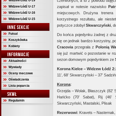
czerwonych, a to z powodu objęci
Widzew Łódź U-19
zapisał w notesie nazwisko
Pat
Widzew Łódź U-17
miejscowych. Drużyna trener
Widzew Łódź U-16
korzystnego rezultatu, ale niest
Widzew Łódź U-15
potyczce zdobył
Skwarczyński
, 
INNE SEKCJE
Futsal
Do końca pojedynku żadnej z druż
Koszykówka
się on jednak bardzo korzystny, p
Kobiety
Cracovia
przegrała z
Polonią
Wa
się już martwić o pozostanie w r
INFORMACJE
sezon domowym pojedynkiem ze
Aktualności
Wywiady
Korona Kielce – Widzew Łódź 2:2
Oceny meczowe
11′, 68′ Skwarczyński – 37′ Sadziń
Oświadczenia
Korona
:
Lista poparcia
Grzejda – Wolak, Błaszczyk (82′ S
SKWŁ
Hańćko (70′ Sabat), Rij (46′ 
Regulamin
Skwarczyński, Mastalski, Plisak
Rezerwowi
: Kravets – Nasternak,