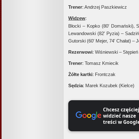
Trener
: Andrzej Paszkiewicz
Widzew
:
Błocki – Kopko (80′ Domański), S
Lewandowski (82′ Pyzia) – Sadzińs
Gutorski (60′ Mejer, 74′ Chałat) –
Rezerwowi
: Wiśniewski – Stępień
Trener
: Tomasz Kmiecik
Żółte kartki
: Frontczak
Sędzia
: Marek Kozubek (Kielce)
Chcesz częście
widzieć nasze
treści w Googl