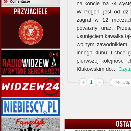
Komentarze
na koncie ma 74 wystę
PRZYJACIELE
W Pogoni jest od dzi
zagrał w 12 meczach
poważny uraz. Przesz
usunięciem kawałka łą
wolnym zawodnikiem, 
innego klubu. I chce 
pierwszej kolejności 
Klukowskim do
…
Czyta
1
Odp
OSTA