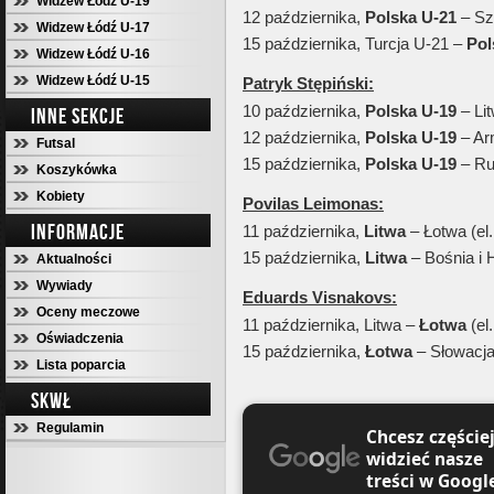
Widzew Łódź U-19
12 października,
Polska
U-21
– Sz
Widzew Łódź U-17
15 października, Turcja U-21 –
Pol
Widzew Łódź U-16
Widzew Łódź U-15
Patryk Stępiński:
10 października,
Polska
U-19
– Li
INNE SEKCJE
12 października,
Polska
U-19
– Ar
Futsal
15 października,
Polska
U-19
– Ru
Koszykówka
Kobiety
Povilas Leimonas:
INFORMACJE
11 października,
Litwa
– Łotwa (el
15 października,
Litwa
– Bośnia i 
Aktualności
Wywiady
Eduards Visnakovs:
Oceny meczowe
11 października, Litwa –
Łotwa
(el
Oświadczenia
15 października,
Łotwa
– Słowacja
Lista poparcia
SKWŁ
Regulamin
Chcesz częście
widzieć nasze
treści w Googl