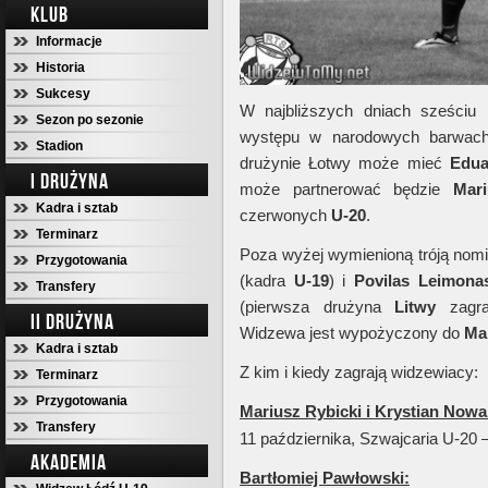
KLUB
Informacje
Historia
Sukcesy
W najbliższych dniach sześciu 
Sezon po sezonie
występu w narodowych barwach.
Stadion
drużynie Łotwy może mieć
Edua
I DRUŻYNA
może partnerować będzie
Mar
Kadra i sztab
czerwonych
U-20
.
Terminarz
Poza wyżej wymienioną tróją nomi
Przygotowania
(kadra
U-19
) i
Povilas Leimona
Transfery
(pierwsza drużyna
Litwy
zagr
II DRUŻYNA
Widzewa jest wypożyczony do
Ma
Kadra i sztab
Z kim i kiedy zagrają widzewiacy:
Terminarz
Przygotowania
Mariusz Rybicki i Krystian Nowa
Transfery
11 października, Szwajcaria U-20 
AKADEMIA
Bartłomiej Pawłowski: