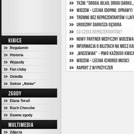
TKzM: "Droga Jolko, drogi Darku..
Widzew - Lechia (doping, oprawy)
Trening bez reprezentantów i Laf
Urodziny Dariusza Gęsiora
Co czeka reprezentantów?
Nowy partner medyczny Widzewa
KIBICE
Informacja o biletach na mecz Ka
Regulamin
„Widzewiak” - piwo każdego kibica
Historia
Widzew - Lechia (Choreo Music)
Wyjazdy
Raport z wypożyczeń
Fan cluby
Osiedla
Sektor „Niebo”
ZGODY
Elana Toruń
Ruch Chorzów
Dawne zgody
MULTIMEDIA
Zdjęcia