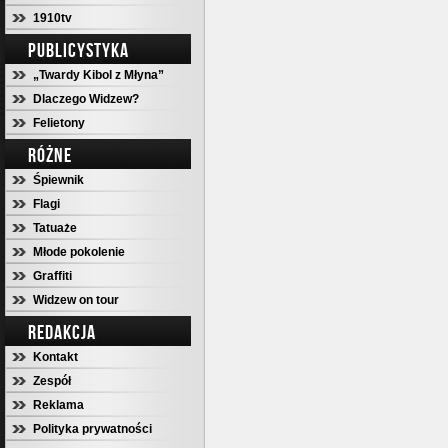
1910tv
PUBLICYSTYKA
„Twardy Kibol z Młyna”
Dlaczego Widzew?
Felietony
RÓŻNE
Śpiewnik
Flagi
Tatuaże
Młode pokolenie
Graffiti
Widzew on tour
REDAKCJA
Kontakt
Zespół
Reklama
Polityka prywatności