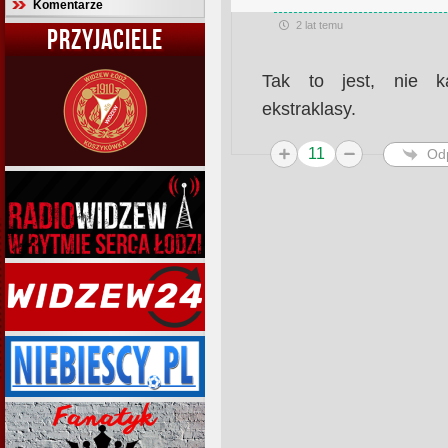
Komentarze
2 lat temu
PRZYJACIELE
Tak to jest, nie k
ekstraklasy.
11
Od