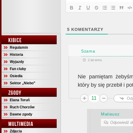
5
KOMENTARZY
KIBICE
Regulamin
Szama
Historia
2 lat temu
Wyjazdy
Fan cluby
Nie pamiętam żebyśmy
Osiedla
Sektor „Niebo”
który by się przebił i 
ZGODY
11
Od
Elana Toruń
Ruch Chorzów
Matieusz
Dawne zgody
Odpowiedź 
MULTIMEDIA
Zdjęcia