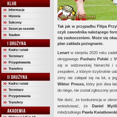
KLUB
Informacje
Historia
Sukcesy
Tak jak w przypadku Filipa Przy
Sezon po sezonie
czyli zawodnika należącego for
Stadion
się zaskoczeniem. Może się oka
I DRUŻYNA
plan zakłada pożegnanie.
Kadra i sztab
Lenart
w sierpniu 2020 roku zade
Terminarz
okręgowego
Pucharu Polski
z
V
Przygotowania
się w widzewskiej hierarchii i 
Transfery
zespołem, z którym trzykrotnie ud
II DRUŻYNA
zimy nie załapał się na lot, a j
Kadra i sztab
Wiktor Preuss,
który jest dwa la
Terminarz
do niego, nie został zgłoszony p
Przygotowania
Nie dość, że konkurencja w obron
Transfery
wnioskować, że
Daniel Myśli
AKADEMIA
młodziutkiego
Pawła Kwiatkowski