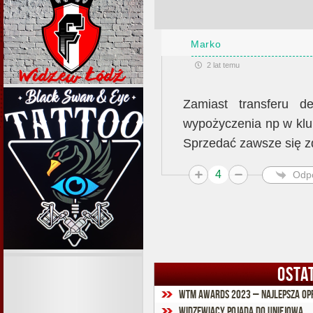
Marko
2 lat temu
Zamiast transferu d
wypożyczenia np w klu
Sprzedać zawsze się z
4
Odp
OSTA
WTM Awards 2023 – Najlepsza o
Widzewiacy pojadą do Uniejowa