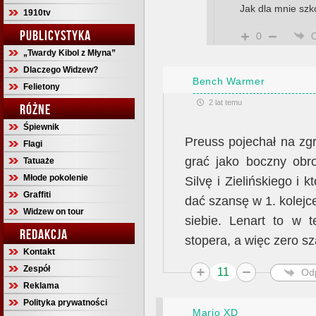
Jak dla mnie szk
1910tv
PUBLICYSTYKA
0
„Twardy Kibol z Młyna”
Dlaczego Widzew?
Bench Warmer
Felietony
2 lat temu
RÓŻNE
Śpiewnik
Preuss pojechał na zg
Flagi
grać jako boczny obr
Tatuaże
Młode pokolenie
Silvę i Zielińskiego i 
Graffiti
dać szansę w 1. kolejce
Widzew on tour
siebie. Lenart to w t
REDAKCJA
stopera, a więc zero sz
Kontakt
Zespół
11
Od
Reklama
Polityka prywatności
Mario XD