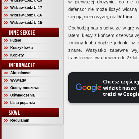
Widzew Łódź U-19
w pierwszej drużynie, co nie 
Widzew Łódź U-17
defensor nie może liczyć wiosną 
Widzew Łódź U-16
sięgają nieco wyżej, niż
IV Liga
.
Widzew Łódź U-15
Dochodzą nas słuchy, że w grę w
INNE SEKCJE
latem, kiedy z końcem czerwca w
Futsal
zmiany klubu dojdzie jednak już 
Koszykówka
znane. Wszystko zapewne wyja
Kobiety
transferowe trwa bowiem do 27 lut
INFORMACJE
Aktualności
Wywiady
Chcesz częście
widzieć nasze
Oceny meczowe
treści w Googl
Oświadczenia
Lista poparcia
SKWŁ
Regulamin