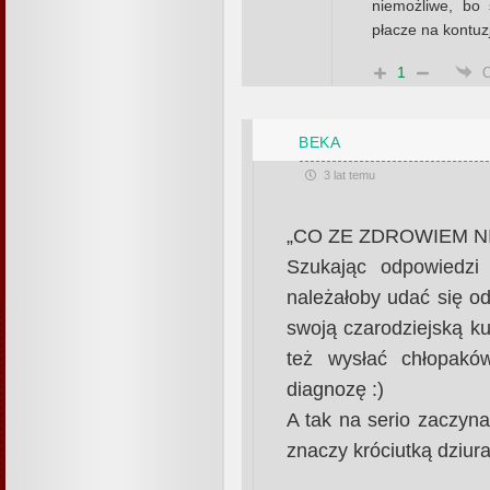
niemożliwe, bo 
płacze na kontuz
1
BEKA
3 lat temu
„CO ZE ZDROWIEM 
Szukając odpowiedz
należałoby udać się o
swoją czarodziejską ku
też wysłać chłopa
diagnozę :)
A tak na serio zaczyn
znaczy króciutką dziur