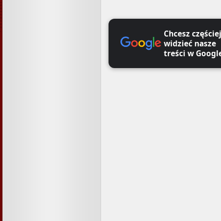
Chcesz częście
widzieć nasze
treści w Googl