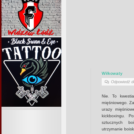
Wilkowaty
Odpowiedź 
Nie. To kwesti
mięśniowego. Zaw
urazy mięśniow
kickboxingu. P
sztucznych b
utrzymanie boisk