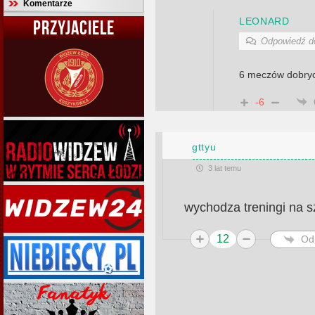
Komentarze
LEONARD
PRZYJACIELE
Odpowiedź 
6 meczów dobryc
-6
gttyu
3 lat temu
wychodza treningi na 
12
Od