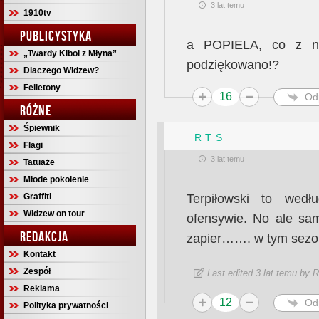
3 lat temu
1910tv
PUBLICYSTYKA
a POPIELA, co z ni
„Twardy Kibol z Młyna”
podziękowano!?
Dlaczego Widzew?
Felietony
16
Od
RÓŻNE
Śpiewnik
R T S
Flagi
3 lat temu
Tatuaże
Młode pokolenie
Graffiti
Terpiłowski to wedł
Widzew on tour
ofensywie. No ale sam
REDAKCJA
zapier……. w tym sezo
Kontakt
Zespół
Last edited 3 lat temu by 
Reklama
12
Od
Polityka prywatności