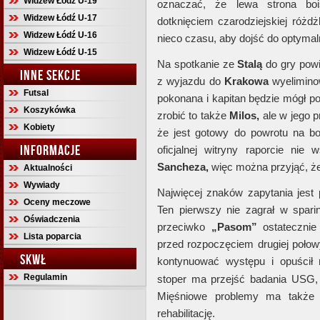
Widzew Łódź U-19
oznaczać, że lewa strona boi
Widzew Łódź U-17
dotknięciem czarodziejskiej róż
Widzew Łódź U-16
nieco czasu, aby dojść do optymaln
Widzew Łódź U-15
Na spotkanie ze
Stalą
do gry pow
INNE SEKCJE
z wyjazdu do
Krakowa
wyelimino
Futsal
pokonana i kapitan będzie mógł p
Koszykówka
zrobić to także
Milos,
ale w jego p
Kobiety
że jest gotowy do powrotu na b
INFORMACJE
oficjalnej witryny raporcie ni
Sancheza,
więc można przyjąć, że 
Aktualności
Wywiady
Najwięcej znaków zapytania jes
Oceny meczowe
Ten pierwszy nie zagrał w spar
Oświadczenia
przeciwko
„Pasom”
ostatecznie
Lista poparcia
przed rozpoczęciem drugiej połowy
SKWŁ
kontynuować występu i opuścił
Regulamin
stoper ma przejść badania USG, k
Mięśniowe problemy ma takż
rehabilitację.