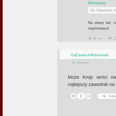
Wilkowaty
Odpowiedź 
Na stawy tak, n
mięśniowych.
0
OdZawszeWidzewiak
3 lat temu
Może Krojc wróci na
najlepszy zawodnik na 
1
Odp