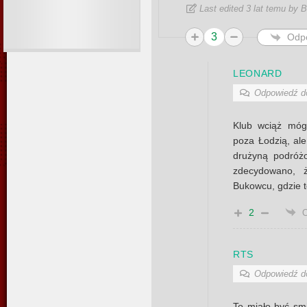
Last edited 3 lat temu by
3
Odp
LEONARD
Odpowiedź 
Klub wciąż móg
poza Łodzią, ale
drużyną podróż
zdecydowano, 
Bukowcu, gdzie t
2
RTS
Odpowiedź 
To miało być sm