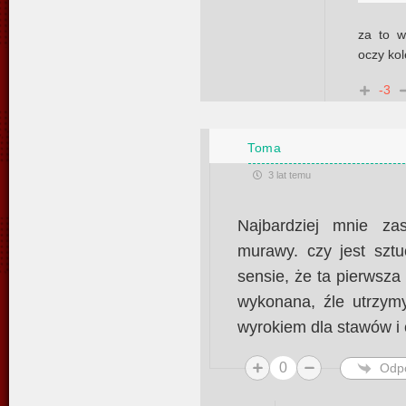
za to 
oczy kol
-3
Toma
3 lat temu
Najbardziej mnie zas
murawy. czy jest sz
sensie, że ta pierwsza
wykonana, źle utrzym
wyrokiem dla stawów i 
0
Odp