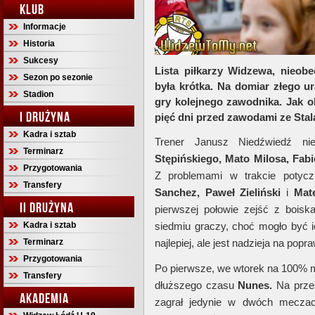
KLUB
Informacje
Historia
Sukcesy
Lista piłkarzy Widzewa, nieob
Sezon po sezonie
była krótka. Na domiar złego u
Stadion
gry kolejnego zawodnika. Jak o
I DRUŻYNA
pięć dni przed zawodami ze Stal
Kadra i sztab
Trener Janusz Niedźwiedź n
Terminarz
Stępińskiego, Mato Milosa, Fab
Przygotowania
Z problemami w trakcie poty
Transfery
Sanchez, Paweł Zieliński
i
Mat
II DRUŻYNA
pierwszej połowie zejść z boisk
Kadra i sztab
siedmiu graczy, choć mogło być i
Terminarz
najlepiej, ale jest nadzieja na popr
Przygotowania
Po pierwsze, we wtorek na 100% m
Transfery
dłuższego czasu
Nunes.
Na przes
AKADEMIA
zagrał jedynie w dwóch meczac