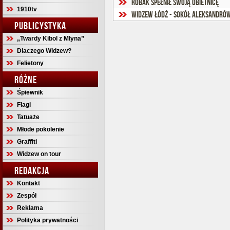
Robak spełnił swoją obietnicę
1910tv
Widzew Łódź - Sokół Aleksandrów 
PUBLICYSTYKA
„Twardy Kibol z Młyna”
Dlaczego Widzew?
Felietony
RÓŻNE
Śpiewnik
Flagi
Tatuaże
Młode pokolenie
Graffiti
Widzew on tour
REDAKCJA
Kontakt
Zespół
Reklama
Polityka prywatności