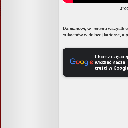
źró
Damianowi, w imieniu wszystki
sukcesów w dalszej karierze, a 
Chcesz częście
widzieć nasze
treści w Googl