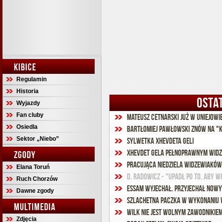
KIBICE
Regulamin
Historia
OSTA
Wyjazdy
Fan cluby
Mateusz Cetnarski już w Uniejowi
Osiedla
Bartłomiej Pawłowski znów na "k
Sektor „Niebo”
Sylwetka Xhevdeta Geli
Xhevdet Gela pełnoprawnym widz
ZGODY
Pracująca niedziela widzewiaków
Elana Toruń
D. Radowicz - "Upadł po to, aby 
Ruch Chorzów
Essam wyjechał. Przyjechał now
Dawne zgody
Szlachetna paczka w wykonaniu
MULTIMEDIA
Wilk nie jest wolnym zawodnikie
Zdjęcia