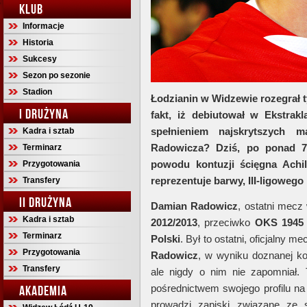
KLUB
Informacje
Historia
Sukcesy
Sezon po sezonie
Stadion
Łodzianin w Widzewie rozegrał t
I DRUŻYNA
fakt, iż debiutował w Ekstrak
spełnieniem najskrytszych m
Kadra i sztab
Radowicza? Dziś, po ponad 70
Terminarz
powodu kontuzji ścięgna Achill
Przygotowania
reprezentuje barwy, III-ligowe
Transfery
II DRUŻYNA
Damian Radowicz
, ostatni mec
Kadra i sztab
2012/2013
, przeciwko
OKS 1945 
Terminarz
Polski
. Był to ostatni, oficjalny 
Przygotowania
Radowicz
, w wyniku doznanej ko
Transfery
ale nigdy o nim nie zapomniał. 
pośrednictwem swojego profilu n
AKADEMIA
prowadzi zapiski związane ze 