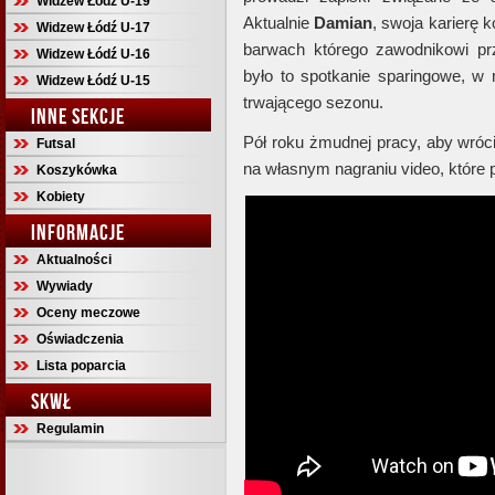
Widzew Łódź U-19
Aktualnie
Damian
, swoja karierę k
Widzew Łódź U-17
barwach którego zawodnikowi p
Widzew Łódź U-16
było to spotkanie sparingowe, w
Widzew Łódź U-15
trwającego sezonu.
INNE SEKCJE
Pół roku żmudnej pracy, aby wrócić
Futsal
na własnym nagraniu video, które 
Koszykówka
Kobiety
INFORMACJE
Aktualności
Wywiady
Oceny meczowe
Oświadczenia
Lista poparcia
SKWŁ
Regulamin