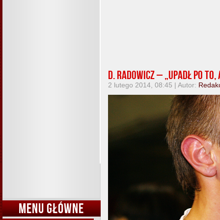
D. Radowicz – „Upadł po to,
2 lutego 2014, 08:45 | Autor:
Redak
MENU GŁÓWNE