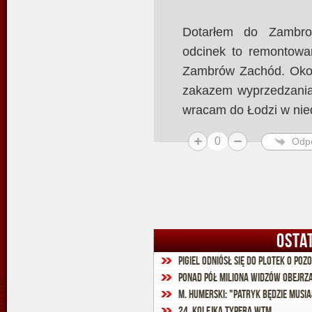
Dotarłem do Zambr
odcinek to remontow
Zambrów Zachód. Oko
zakazem wyprzedzania
wracam do Łodzi w nied
0
Odp
OSTA
Pigiel odniósł się do plotek o po
Ponad pół miliona widzów obejrza
24. kolejka Typera WTM