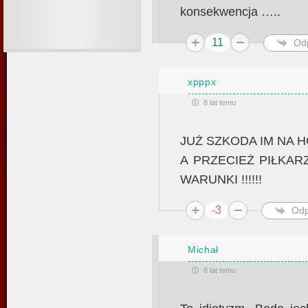
konsekwencja …..
11
Od
xpppx
8 lat temu
JUŻ SZKODA IM NA H
A PRZECIEŻ PIŁKA
WARUNKI !!!!!!
-3
Odp
Michał
8 lat temu