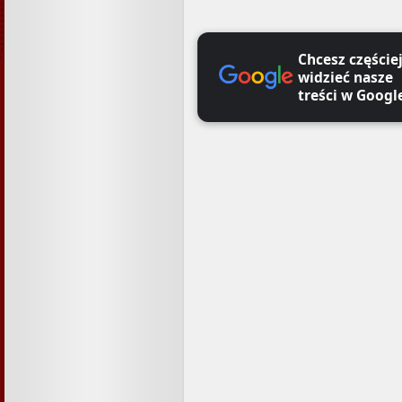
Chcesz częście
widzieć nasze
treści w Googl