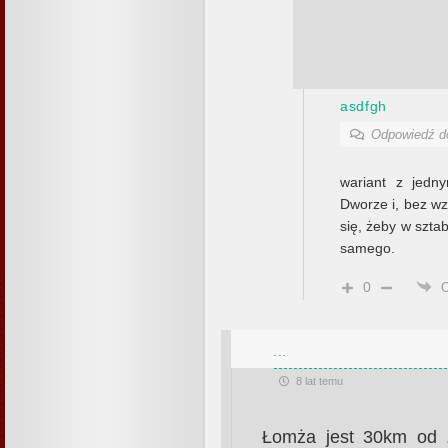
asdfgh
Odpowiedź 
wariant z jed
Dworze i, bez wz
się, żeby w szta
samego.
0
...
8 lat temu
Łomża jest 30km od 