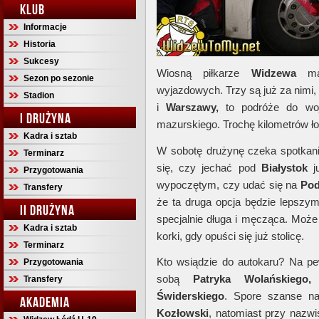
KLUB
Informacje
Historia
Sukcesy
Wiosną piłkarze
Widzewa
maj
Sezon po sezonie
wyjazdowych. Trzy są już za nimi,
Stadion
i
Warszawy,
to podróże do woj
I DRUŻYNA
mazurskiego. Trochę kilometrów ło
Kadra i sztab
W sobotę drużynę czeka spotka
Terminarz
się, czy jechać pod
Białystok
ju
Przygotowania
wypoczętym, czy udać się na
Pod
Transfery
że ta druga opcja będzie lepsz
II DRUŻYNA
specjalnie długa i męcząca. Może
Kadra i sztab
korki, gdy opuści się już stolicę.
Terminarz
Kto wsiądzie do autokaru? Na 
Przygotowania
sobą
Patryka Wolańskiego,
Transfery
Świderskiego
. Spore szanse 
AKADEMIA
Kozłowski
, natomiast przy nazw