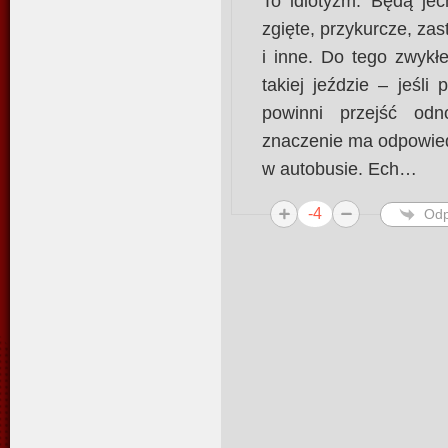
To idiotyzm. Będą jec
zgięte, przykurcze, za
i inne. Do tego zwykł
takiej jeździe – jeśl
powinni przejść odn
znaczenie ma odpowiedn
w autobusie. Ech…
-4
Odp