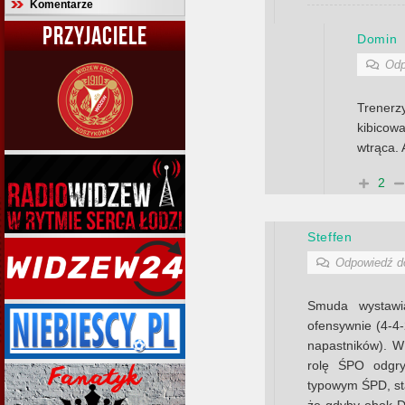
Komentarze
PRZYJACIELE
Domin
Odp
Trener
kibicow
wtrąca.
2
Steffen
Odpowiedź 
Smuda wystawia
ofensywnie (4-4
napastników). W 
rolę ŚPO odgryw
typowym ŚPD, stą