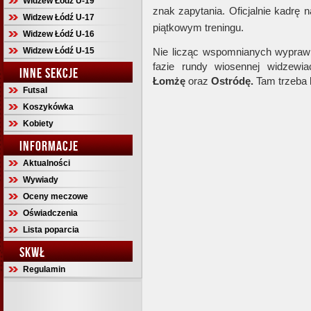
Widzew Łódź U-19
znak zapytania. Oficjalnie kadrę
Widzew Łódź U-17
piątkowym treningu.
Widzew Łódź U-16
Widzew Łódź U-15
Nie licząc wspomnianych wypraw
fazie rundy wiosennej widzew
INNE SEKCJE
Łomżę
oraz
Ostródę.
Tam trzeba b
Futsal
Koszykówka
Kobiety
INFORMACJE
Aktualności
Wywiady
Oceny meczowe
Oświadczenia
Lista poparcia
SKWŁ
Regulamin