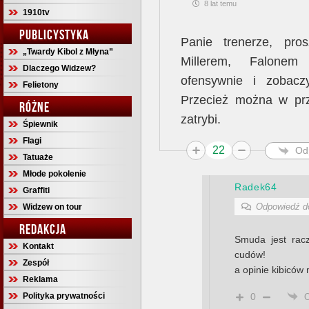
8 lat temu
1910tv
PUBLICYSTYKA
Panie trenerze, pro
„Twardy Kibol z Młyna”
Millerem, Falonem
Dlaczego Widzew?
ofensywnie i zobacz
Felietony
Przecież można w prze
RÓŻNE
zatrybi.
Śpiewnik
Flagi
22
Od
Tatuaże
Młode pokolenie
Radek64
Graffiti
Odpowiedź 
Widzew on tour
REDAKCJA
Smuda jest racz
Kontakt
cudów!
Zespół
a opinie kibiców
Reklama
Polityka prywatności
0