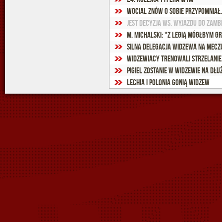
Wocial znów o sobie przypomniał.
Jest decyzja ws. wyjazdu do Zam
M. Michalski: "Z Legią mógłbym g
Silna delegacja Widzewa na mecz
Widzewiacy trenowali strzelanie..
Pigiel zostanie w Widzewie na dłu
Lechia i Polonia gonią Widzew