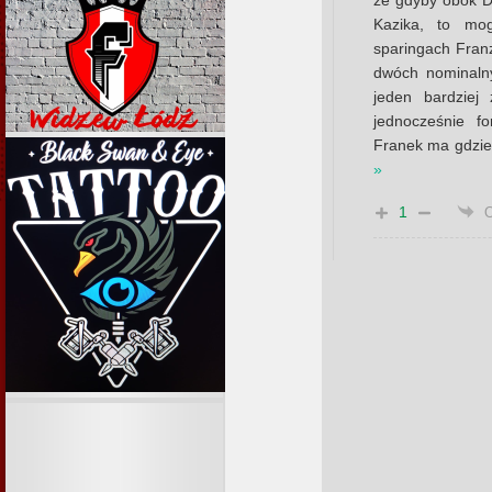
że gdyby obok Da
Kazika, to mo
sparingach Fran
dwóch nominaln
jeden bardziej
jednocześnie f
Franek ma gdzieś
»
1