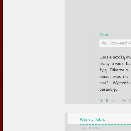
Kamil
Odpowiedź 
Ludzie jeżdżą dw
pracy, o wiele ba
żyją. Piłkarze w
obiad, więc nie 
snu? Wyjeżdż
paranoję…
9
Wierny Kibic
8 lat temu