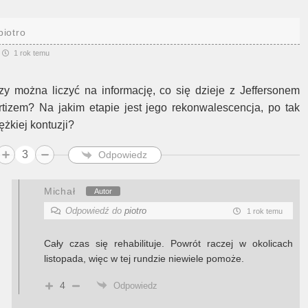
piotro
1 rok temu
zy można liczyć na informację, co się dzieje z Jeffersonem
rtizem? Na jakim etapie jest jego rekonwalescencja, po tak
ężkiej kontuzji?
3
Odpowiedz
Michał
Autor
Odpowiedź do
piotro
1 rok temu
Cały czas się rehabilituje. Powrót raczej w okolicach
listopada, więc w tej rundzie niewiele pomoże.
4
Odpowiedz