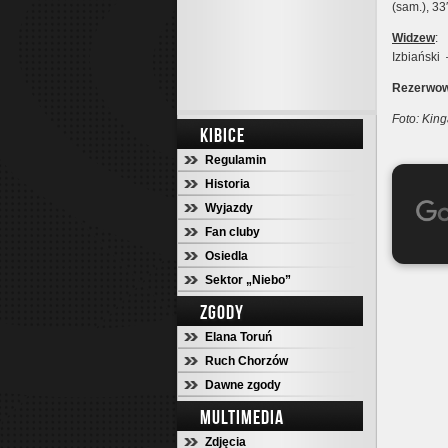
(sam.), 33
Widzew
:
Izbiański
Rezerwow
Foto: Kin
KIBICE
Regulamin
Historia
Wyjazdy
Fan cluby
Osiedla
Sektor „Niebo”
ZGODY
Elana Toruń
Ruch Chorzów
Dawne zgody
MULTIMEDIA
Zdjęcia