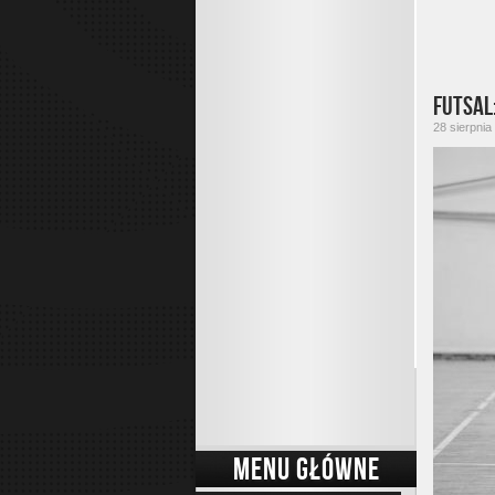
Futsal
28 sierpnia
MENU GŁÓWNE