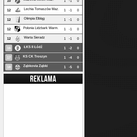
10
1
-1
0
Lechia Tomaszów Maz.
12
1
-1
0
Olimpia Elbląg
12
1
-1
0
Polonia Lidzbark Warm.
12
1
-1
0
Warta Sieradz
12
1
-1
0
ŁKS II Łódź
16
1
-2
0
KS CK Troszyn
17
1
-4
0
Ząbkovia Ząbki
18
1
-5
0
REKLAMA