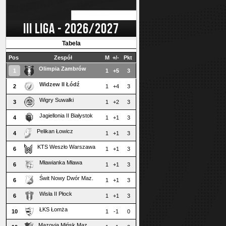
III LIGA - 2026/2027
Tabela
Pos
Zespół
M
+/-
Pkt
Olimpia Zambrów
1
1
+5
3
Widzew II Łódź
2
1
+4
3
Wigry Suwałki
3
1
+2
3
Jagiellonia II Białystok
4
1
+1
3
Pelikan Łowicz
4
1
+1
3
KTS Weszło Warszawa
6
1
+1
3
Mławianka Mława
6
1
+1
3
Świt Nowy Dwór Maz.
6
1
+1
3
Wisła II Płock
6
1
+1
3
ŁKS Łomża
10
1
-1
0
Mazovia Mińsk Maz.