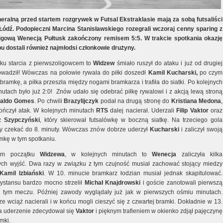
eralną przed startem rozgrywek w Futsal Ekstraklasie mają za sobą futsaliści
ódź. Podopieczni Marcina Stanisławskiego rozegrali wczoraj cenny sparing z
igową Wenecją Pułtusk zakończony remisem 5:5. W trakcie spotkania okazję
u dostali również najmłodsi członkowie drużyny.
ku starcia z pierwszoligowcem to
Widzew
śmiało ruszył do ataku i już od drugiej
owadził! Wówczas na połowie rywala do piłki doszedł
Kamil
Kucharski,
po czym
a bramkę, a piłka przeszła między nogami bramkarza i trafiła do siatki. Po kolejnych
utach było już 2:0! Znów udało się odebrać piłkę rywalowi i z akcją lewą stroną
aldo
Gomes
. Po chwili
Brazylijczyk
podał na drugą stronę do
Kristiana
Medona
,
ończył atak. W kolejnych minutach
RTS
dalej nacierał. Uderzali
Filip
Vaktor
oraz
z
Szypczyński
, który skierował futsalówkę w boczną siatkę. Na trzeciego gola
y czekać do 8. minuty. Wówczas znów dobrze uderzył
Kucharski
i zaliczył swoją
mkę w tym spotkaniu.
ym początku
Widzewa
, w kolejnych minutach to
Wenecja
zaliczyła kilka
ch wyjść. Dwa razy w związku z tym czujność musiał zachować stojący miedzy
Kamil
Izbiański
. W 10. minucie bramkarz łodzian musiał jednak skapitulować.
ystansu bardzo mocno strzelił
Michał
Knajdrowski
i goście zanotowali pierwszą
tym meczu. Później zawody wyglądały już jak w pierwszych ośmiu minutach.
e wciąż nacierali i w końcu mogli cieszyć się z czwartej bramki. Dokładnie w 13.
a uderzenie zdecydował się
Vaktor
i pięknym trafieniem w okienko zdjął pajęczynę
amki.