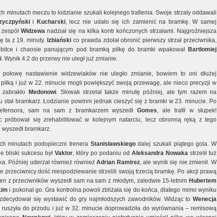
h minutach meczu to łodzianie szukali kolejnego trafienia. Swoje strzały oddawali
zyczpyński
i
Kucharski
, lecz nie udało się ich zamienić na bramkę. W samej
 zespół
Widzewa
nadział się na kilka kontr kończonych strzałami. Najgroźniejsza
ę ta z 19. minuty.
Izbiański
co prawda zdołał obronić pierwszy strzał przeciwnika,
obitce i chaosie panującym pod bramką piłkę do bramki wpakował
Bartłomiej
i
. Wynik 4:2 do przerwy nie uległ już zmianie.
 połowę nastawienie widzewiaków nie uległo zmianie, bowiem to oni dłużej
 piłką i już w 22. minucie mogli powiększyć swoją przewagę, ale nieco precyzji w
u zabrakło
Medonowi
. Słowak strzelał także minutę później, ale tym razem na
u stał bramkarz. Łodzianie powinni jednak cieszyć się z bramki w 23. minucie. Po
defensora, sam na sam z bramkarzem wyszedł
Gomes
, ale trafił w słupek!
 próbował się zrehabilitować w kolejnym natarciu, lecz obronną ręką z tego
 wyszedł bramkarz.
ch minutach podopieczni trenera
Stanisławskiego
dalej szukali piątego gola. W
ie bliski sukcesu był
Vaktor
, który po podaniu od
Aleksandra
Nowaka
strzelił tuż
ka. Później uderzał również również
Adrian
Ramirez
, ale wynik się nie zmienił. W
e przeciwnicy dość niespodziewanie strzelili swoją trzecią bramkę. Po akcji prawą
den z przeciwników wyszedł sam na sam z młodym, zaledwie 15-letnim
Hubertem
kim
i pokonał go. Gra kontrolna powoli zbliżała się do końca, dlatego mimo wyniku
 zdecydował się wystawić do gry najmłodszych zawodników. Widząc to
Wenecja
 ruszyła do przodu i już w 32. minucie doprowadziła do wyrównania – remisową