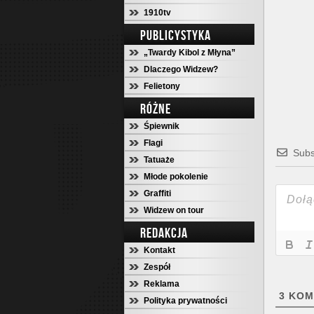
1910tv
PUBLICYSTYKA
„Twardy Kibol z Młyna”
Dlaczego Widzew?
Felietony
RÓŻNE
Śpiewnik
Flagi
Subs
Tatuaże
Młode pokolenie
Graffiti
Widzew on tour
REDAKCJA
Kontakt
Zespół
Reklama
3
KOM
Polityka prywatności