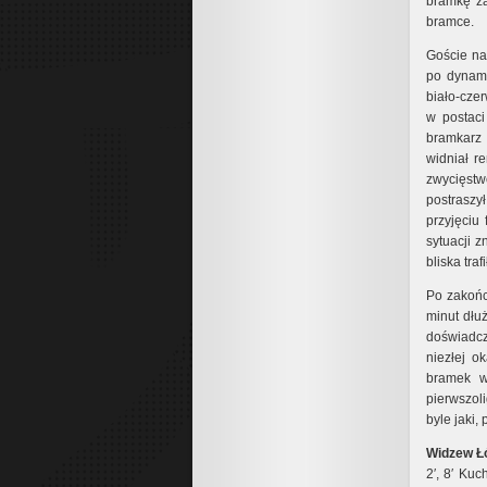
bramkę z
bramce.
Goście na
po dynami
biało-cze
w postac
bramkarz 
widniał r
zwycięst
postraszy
przyjęciu
sytuacji z
bliska tra
Po zakońc
minut dłu
doświadc
niezłej o
bramek w
pierwszo
byle jaki
Widzew Łó
2′, 8′ Kuc