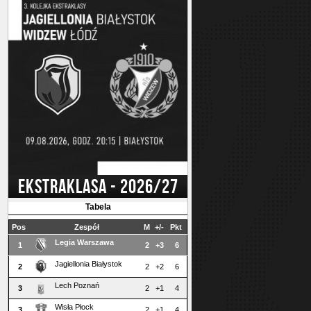
EKSTRAKLASA - 2026/27
Tabela
Pos
Zespół
M
+/-
Pkt
Legia Warszawa
1
2
+3
6
Jagiellonia Białystok
2
2
+2
6
Lech Poznań
3
2
+1
4
Wisła Płock
3
2
+1
4