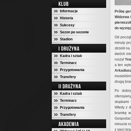
KLUB
Informacje
Próbę gen
Widzewa Ł
Historia
pierwszol
Sukcesy
do występ
Sezon po sezonie
Od począt
Stadion
minuty pr
I DRUŻYNA
strzelił n
dwóch min
Kadra i sztab
ruszył
Yva
Terminarz
a ten wyk
Przygotowania
Arkadius
musieliśm
Transfery
drugą bra
II DRUŻYNA
Po dobr
Kadra i sztab
ofensywny
Terminarz
słupkami
Wtedy z d
Przygotowania
bramkę w 
Transfery
Gospodarz
AKADEMIA
minucie n
z sieci br