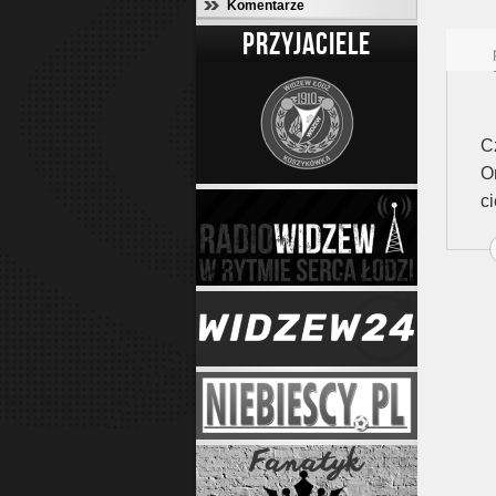
Komentarze
PRZYJACIELE
C
O
ci