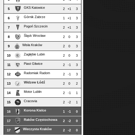
GKS Katowice
5
2
+1
3
Górnik Zabrze
6
1
+1
3
Pogoń Szczecin
7
2
+1
3
Śląsk Wrocław
8
2
0
3
Wisła Kraków
9
2
0
3
Zagłębie Lubin
10
2
0
3
Piast Gliwice
11
2
-1
3
Radomiak Radom
12
2
-1
3
Widzew Łódź
13
2
0
2
Motor Lublin
14
2
-1
1
Cracovia
15
2
-2
1
Korona Kielce
16
1
-1
0
Raków Częstochowa
17
2
-2
0
Wieczysta Kraków
17
2
-2
0