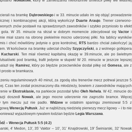
apisano
Nowakowi
, który w zamieszaniu niefortunnie umieścił piłkę we własnej
cierali na bramkę
Dąbrowskiego
i w 33. minucie udało im się objąć prowadzenie
cznej i kombinacyjnej akcji, którą wykończył
Duarte
Araujo
. Trener czerwono-
rwonych znów postawił na sprawdzonych zawodników i szybko przyniosło to efekt
i gola. W 35. minucie na strzał w dobrym momencie zdecydował się
Vactor
i
nie miał szans na obronę piekielnie mocno uderzonej piłki. Na tablicy wyników
emis i choć mówiliśmy jedynie o grze kontrolnej,
RTS
bardzo chciał zakończyć ją
wem. W końcówce na bramkę uderzał choćby
Szypczyński
, a z wolnego golkipera
ł
Kucharski
. Ten miał również kapitalną okazję w 39.minucie, ale po świetnym
 futsalówki pod bramką, trafił jedynie w słupek! W 20. minucie w jeszcze lepszej
nalazł się
Ramirez
, który po błędzie przeciwników dostał piłkę od
Gomesa
, ale z
fił prosto w bramkarza.
zeniu regulaminowych 40 minut, za zgodą obu trenerów mecz potrwał jeszcze 5
żej. Czas ten został przeznaczony dla młodzieży, bowiem z zawodników mających
zenie w
Ekstraklasie,
na parkiecie pozostał tylko
Ołeh
Nehela
. W 42. minucie do
kazji doszedł
Nowak
, ale jego mocne uderzenie nie zagroziło bramce. Więcej
 tym meczu już nie padło.
Widzew
w ostatnim sparingu zremisował 5:5 z
ligową
Wenecją
Pułtusk
. Już w najbliższą niedzielę pierwszy mecz ligowy – i to nie
, ponieważ wyjazdowym rywalem łodzian będzie
Legia
Warszawa
.
dź – Wenecja Pułtusk 5:5 (4:2)
harski, 4′ Medon, 13′, 35′ Vaktor – 10′, 31′ Knajdrowski, 19′ Świniarski, 32′ Nowak