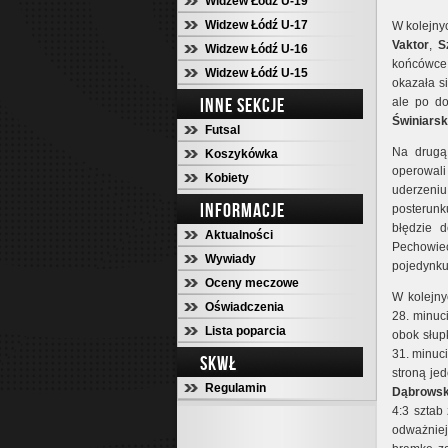
Widzew Łódź U-19
Widzew Łódź U-17
W kolejnyc
Vaktor
,
S
Widzew Łódź U-16
końcówce
Widzew Łódź U-15
okazała si
INNE SEKCJE
ale po d
Świniarsk
Futsal
Na drugą
Koszykówka
operowali
Kobiety
uderzeni
INFORMACJE
posterunk
błędzie 
Aktualności
Pechowiec
Wywiady
pojedynku
Oceny meczowe
W kolejny
Oświadczenia
28. minuc
Lista poparcia
obok słup
31. minuci
SKWŁ
stroną je
Regulamin
Dąbrows
4:3 sztab
odważniej