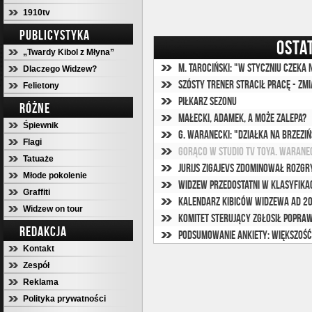
1910tv
PUBLICYSTYKA
OSTA
„Twardy Kibol z Młyna”
M. Tarociński: "W styczniu czeka 
Dlaczego Widzew?
Szósty trener stracił pracę - zmi
Felietony
Piłkarz sezonu
RÓŻNE
Małecki, Adamek, a może Zalepa?
Śpiewnik
G. Waranecki: "Działka na Brzeziń
Flagi
Tatuaże
Jurijs Zigajevs zdominował rozgr
Młode pokolenie
Widzew przedostatni w klasyfikac
Graffiti
Kalendarz Kibiców Widzewa ad 2
Widzew on tour
Komitet Sterujący zgłosił popraw
REDAKCJA
Podsumowanie ankiety: Większość
Kontakt
Zespół
Reklama
Polityka prywatności