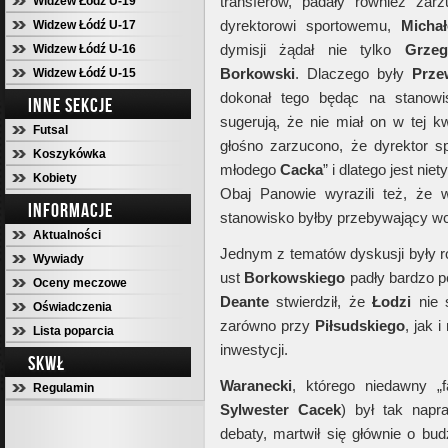
transferów, padały również zarz
Widzew Łódź U-19
dyrektorowi sportowemu,
Michał
Widzew Łódź U-17
dymisji żądał nie tylko
Grzeg
Widzew Łódź U-16
Borkowski
. Dlaczego były
Prze
Widzew Łódź U-15
dokonał tego będąc na stanowi
INNE SEKCJE
sugerują, że nie miał on w tej k
Futsal
głośno zarzucono, że dyrektor 
Koszykówka
młodego
Cacka
” i dlatego jest niet
Kobiety
Obaj Panowie wyrazili też, że
INFORMACJE
stanowisko byłby przebywający wc
Aktualności
Jednym z tematów dyskusji były r
Wywiady
ust
Borkowskiego
padły bardzo p
Oceny meczowe
Deante
stwierdził, że
Łodzi
nie 
Oświadczenia
zarówno przy
Piłsudskiego
, jak i
Lista poparcia
inwestycji.
SKWŁ
Waranecki
, którego niedawny „f
Regulamin
Sylwester Cacek
) był tak napr
debaty, martwił się głównie o bud