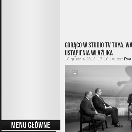
Gorąco w studio TV Toya. W
ustąpienia Wlaźlika
18 grudnia 2013, 17:16 | Autor:
Rya
MENU GŁÓWNE