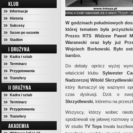
KLUB
Informacje
Historia
W godzinach południowych dosz
Sukcesy
której tematem była przyszłoś
Sezon po sezonie
Prezes RTS Widzew Paweł Mły
Stadion
Waranecki oraz były już Prz
I DRUŻYNA
Wojciech Borkowski. Było ostr
bardzo.
Kadra i sztab
Terminarz
Do debaty oprócz wyżej wymie
Przygotowania
właściciel klubu
Sylwester Ca
Transfery
Nadzorczej Witold Skrzydlewski
II DRUŻYNA
który tłumaczył się ważnymi s
czas dyskusji. Dziś o swoje
Kadra i sztab
Skrzydlewski
, któremu na przesz
Terminarz
Przygotowania
Wszyscy, którzy wobec nieob
Transfery
spodziewali się jałowej rozmowy 
AKADEMIA
W studio
TV Toya
trwała burzliw