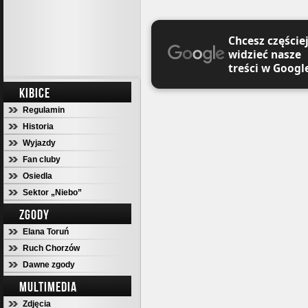
Chcesz częście
widzieć nasze
treści w Googl
KIBICE
Regulamin
Historia
Wyjazdy
Fan cluby
Osiedla
Sektor „Niebo”
ZGODY
Elana Toruń
Ruch Chorzów
Dawne zgody
MULTIMEDIA
Zdjęcia