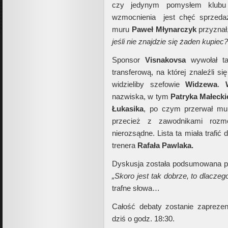
czy jedynym pomysłem klubu
wzmocnienia jest chęć sprzed
muru
Paweł Młynarczyk
przyznał,
jeśli nie znajdzie się żaden kupiec?
Sponsor
Visnakovsa
wywołał tak
transferową, na której znaleźli si
widzieliby szefowie
Widzewa
.
nazwiska, w tym
Patryka Małeck
Łukasika
, po czym przerwał m
przecież z zawodnikami rozm
nierozsądne. Lista ta miała trafi
trenera
Rafała Pawlaka.
Dyskusja została podsumowana 
„Skoro jest tak dobrze, to dlaczego
trafne słowa…
Całość debaty zostanie zaprez
dziś o godz. 18:30.