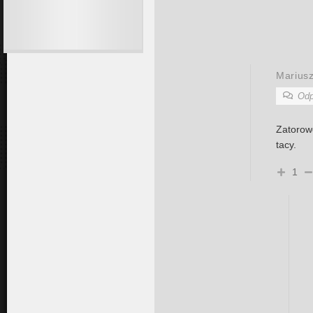
Marius
Odp
Zatorow
tacy.
1