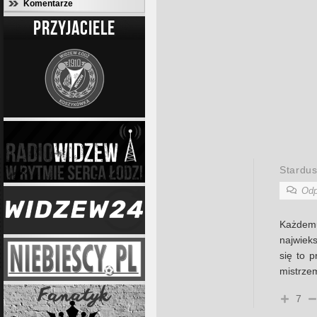
Komentarze
PRZYJACIELE
Stardus
Odp
Każdem
najwiek
się to p
mistrzem
7