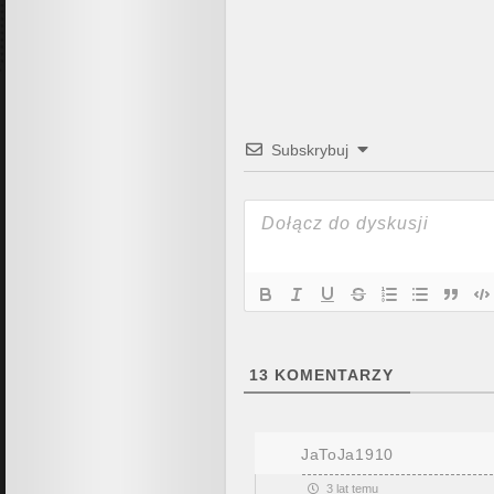
Subskrybuj
13
KOMENTARZY
JaToJa1910
3 lat temu