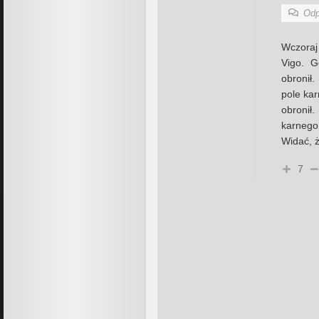
Odp
Wczoraj
Vigo. G
obronił
pole ka
obronił
karnego 
Widać, ż
7