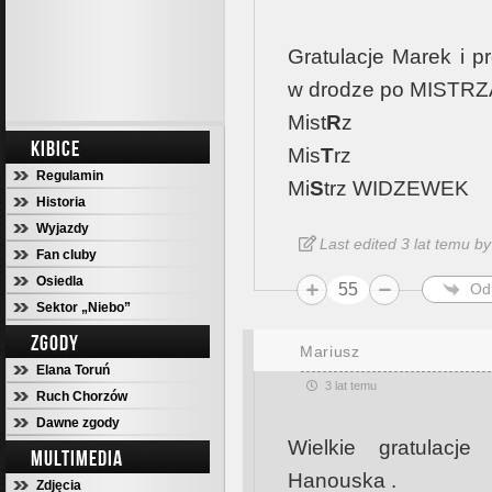
Gratulacje Marek i p
w drodze po MISTRZ
Mist
R
z
KIBICE
Mis
T
rz
Regulamin
Mi
S
trz WIDZEWEK
Historia
Wyjazdy
Last edited 3 lat temu 
Fan cluby
Osiedla
55
Od
Sektor „Niebo”
ZGODY
Mariusz
Elana Toruń
3 lat temu
Ruch Chorzów
Dawne zgody
Wielkie gratulac
MULTIMEDIA
Hanouska .
Zdjęcia