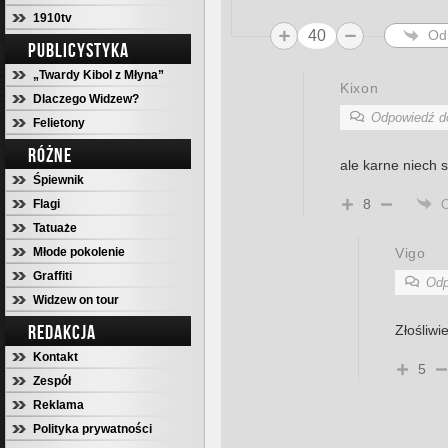
1910tv
40
Od
PUBLICYSTYKA
„Twardy Kibol z Młyna”
Kixon
Dlaczego Widzew?
Odpowiedź 
Felietony
RÓŻNE
ale karne niech s
Śpiewnik
8
Flagi
Tatuaże
Młode pokolenie
Vigo
Graffiti
Odp
Widzew on tour
REDAKCJA
Złośliwie
Kontakt
5
Zespół
Reklama
Polityka prywatności