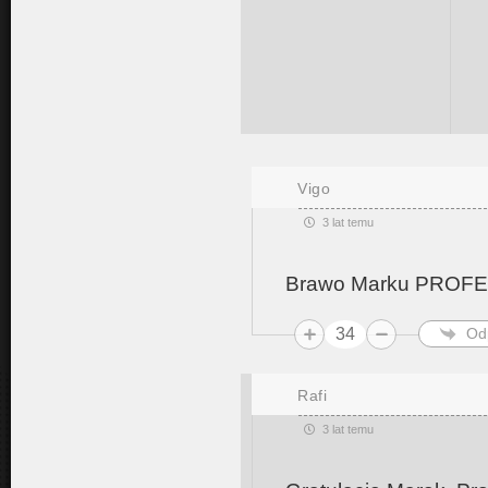
Vigo
3 lat temu
Brawo Marku PROFE
34
Od
Rafi
3 lat temu