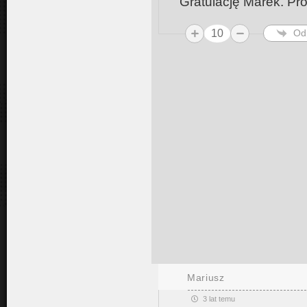
Gratulację Marek. Pro
10
Od
Mariusz
3 lat temu