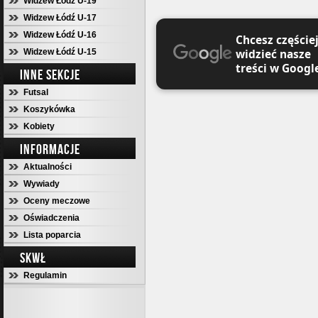
Widzew Łódź U-19
Widzew Łódź U-17
Widzew Łódź U-16
Chcesz częście
widzieć nasze
Widzew Łódź U-15
treści w Googl
INNE SEKCJE
Futsal
Koszykówka
Kobiety
INFORMACJE
Aktualności
Wywiady
Oceny meczowe
Oświadczenia
Lista poparcia
SKWŁ
Regulamin