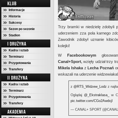
KLUB
Informacje
Historia
Sukcesy
Trzy bramki w niedzielę zdobyli 
Sezon po sezonie
uderzeniem zza pola karnego zd
Stadion
Zawodnik zdobył uznanie kibiców
I DRUŻYNA
kolejki!
Kadra i sztab
W
Facebookowym
głosowani
Terminarz
Canal+Sport,
wzięły udział trzy tr
Przygotowania
Mikela Ishaka
z
Lecha Poznań
o
Transfery
wskazali na uderzenie widzewiaka
II DRUŻYNA
Kadra i sztab
z
@RTS_Widzew_Lodz
z najła
Terminarz
Oglądaj
@_Ekstraklasa_
w CA
Przygotowania
pic.twitter.com/CGo2AwdxjI
Transfery
— CANAL+ SPORT (@CANA
AKADEMIA